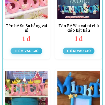
Tên bé Su Su bằng vải
Tên Bé Yêu vải nỉ chủ
nỉ
đề Nhật Bản
1
đ
1
đ
THÊM VÀO GIỎ
THÊM VÀO GIỎ