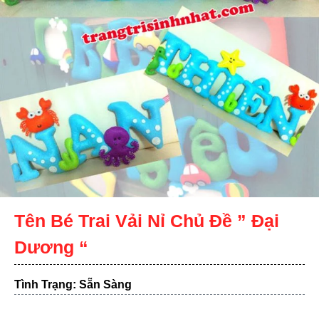
Tên Bé Trai Vải Nỉ Chủ Đề ” Đại
Dương “
Tình Trạng: Sẵn Sàng