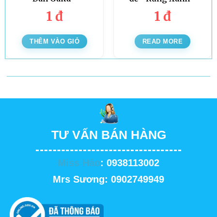
1
đ
1
đ
THÊM VÀO GIỎ
READ MORE
TƯ VẤN BÁN HÀNG
Miss Hảo
: 0938113002
Mrs Sương: 0902749949