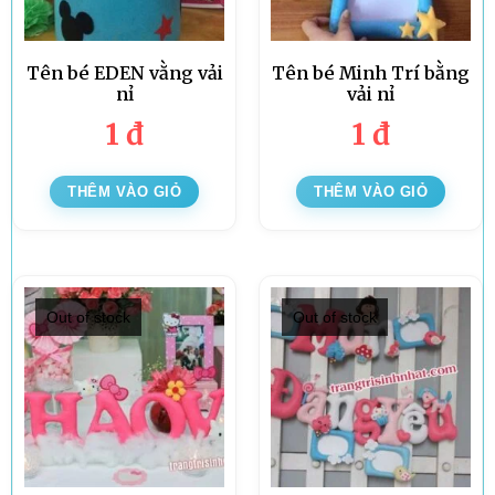
Tên bé EDEN vằng vải
Tên bé Minh Trí bằng
nỉ
vải nỉ
1
đ
1
đ
THÊM VÀO GIỎ
THÊM VÀO GIỎ
Out of stock
Out of stock