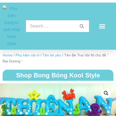
Home
/
Phụ kiện vải nỉ
/
Tên bé yêu
/ Tên Bé Trai Vải Nỉ chủ đề ”
Đại Dương “
Shop Bong Bóng Kool Style