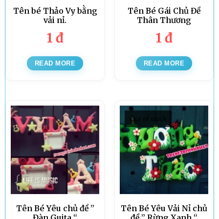
Tên bé Thảo Vy bằng
Tên Bé Gái Chủ Đề
vải nỉ.
Thân Thương
1
đ
1
đ
READ MORE
READ MORE
Out of stock
Tên Bé Yêu chủ đề ”
Tên Bé Yêu Vải Nỉ chủ
Đàn Guita “
đề ” Rừng Xanh “