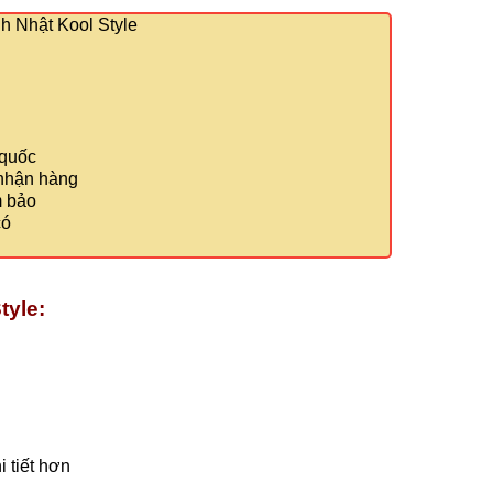
 Nhật Kool Style
 quốc
 nhận hàng
m bảo
có
tyle:
 tiết hơn