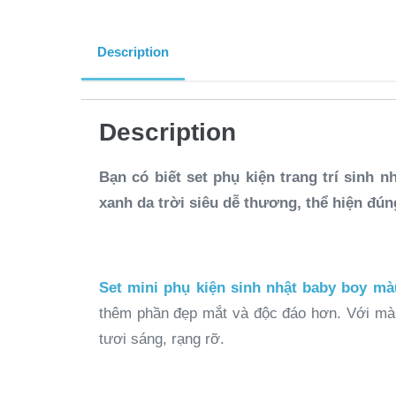
Description
Description
Bạn có biết set phụ kiện trang trí sinh 
xanh da trời siêu dễ thương, thể hiện đú
Set mini phụ kiện sinh nhật baby boy mà
thêm phần đẹp mắt và độc đáo hơn. Với màu 
tươi sáng, rạng rỡ.