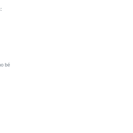
:
ho bé