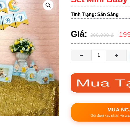
Tình Trạng: Sẵn Sàng
Giá:
19
300.000
đ
MUA NG
Gọi điện xác nhận và gia