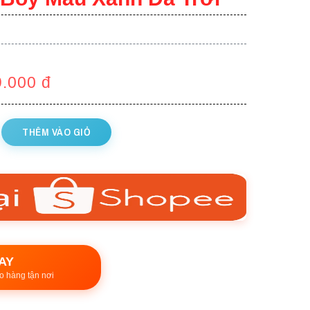
9.000
đ
THÊM VÀO GIỎ
AY
o hàng tận nơi