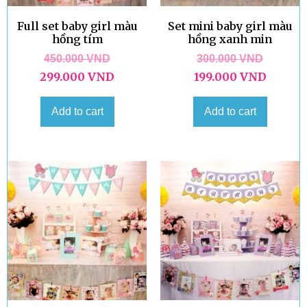
Full set baby girl màu
Set mini baby girl màu
hồng tím
hồng xanh min
450.000
VND
300.000
VND
299.000
VND
199.000
VND
Add to cart
Add to cart