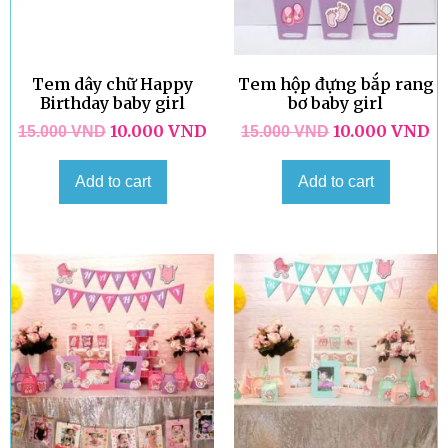
Tem dây chữ Happy
Tem hộp đựng bắp rang
Birthday baby girl
bơ baby girl
10.000
VND
10.000
VND
15.000
VND
15.000
VND
Add to cart
Add to cart