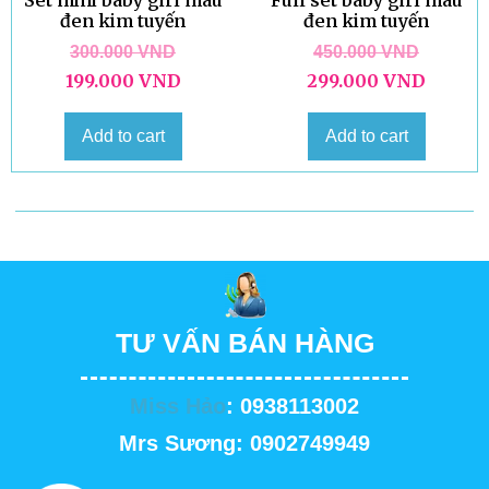
Set mini baby girl màu
Full set baby girl màu
đen kim tuyến
đen kim tuyến
300.000
VND
450.000
VND
199.000
VND
299.000
VND
Add to cart
Add to cart
TƯ VẤN BÁN HÀNG
Miss Hảo
: 0938113002
Mrs Sương: 0902749949