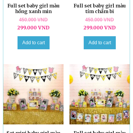
Full set baby girl màu
Full set baby girl màu
hồng xanh min
tím chấm bi
450.000
VND
450.000
VND
299.000
VND
299.000
VND
Add to cart
Add to cart