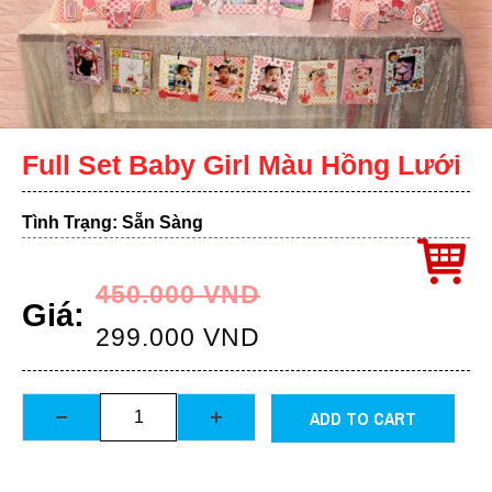
Full Set Baby Girl Màu Hồng Lưới
Tình Trạng: Sẵn Sàng
450.000
VND
Giá:
299.000
VND
ADD TO CART