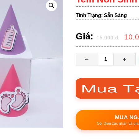
Tình Trạng: Sẵn Sàng
Giá:
10.
15.000
đ
MUA NG
Gọi điện xác nhận và gia