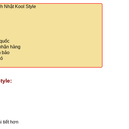
 Nhật Kool Style
 quốc
 nhận hàng
m bảo
có
tyle:
 tiết hơn