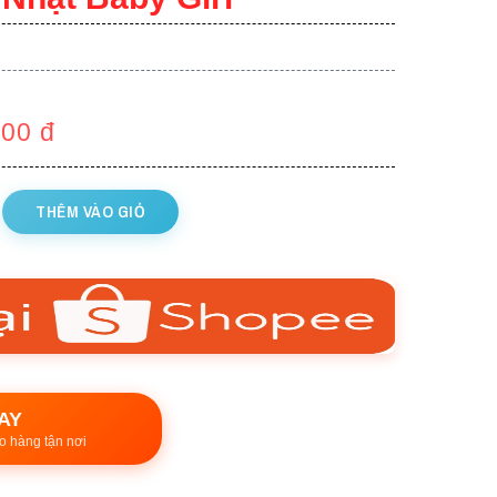
000
đ
THÊM VÀO GIỎ
AY
o hàng tận nơi