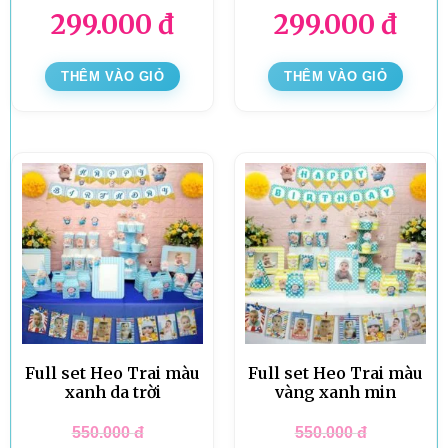
299.000
đ
299.000
đ
THÊM VÀO GIỎ
THÊM VÀO GIỎ
Full set Heo Trai màu
Full set Heo Trai màu
xanh da trời
vàng xanh min
550.000
đ
550.000
đ