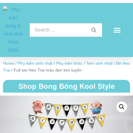
Home
/
Phụ kiện sinh nhật
/
Phụ kiện khác
/
Tem sinh nhật
/
Bé Heo
Trai
/ Full set Heo Trai màu đen kim tuyến
Shop Bong Bóng Kool Style