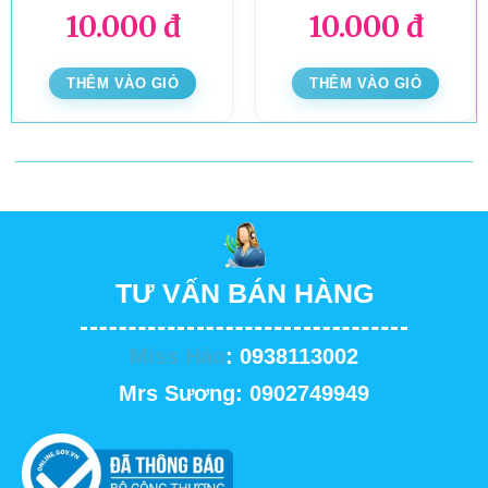
10.000
đ
10.000
đ
THÊM VÀO GIỎ
THÊM VÀO GIỎ
TƯ VẤN BÁN HÀNG
Miss Hảo
: 0938113002
Mrs Sương: 0902749949