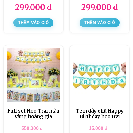
299.000
đ
299.000
đ
THÊM VÀO GIỎ
THÊM VÀO GIỎ
Full set Heo Trai màu
Tem dây chữ Happy
vàng hoàng gia
Birthday heo trai
550.000
đ
15.000
đ