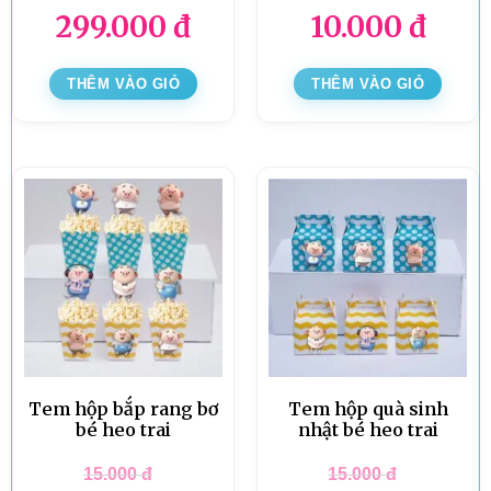
299.000
đ
10.000
đ
THÊM VÀO GIỎ
THÊM VÀO GIỎ
Tem hộp bắp rang bơ
Tem hộp quà sinh
bé heo trai
nhật bé heo trai
15.000
đ
15.000
đ