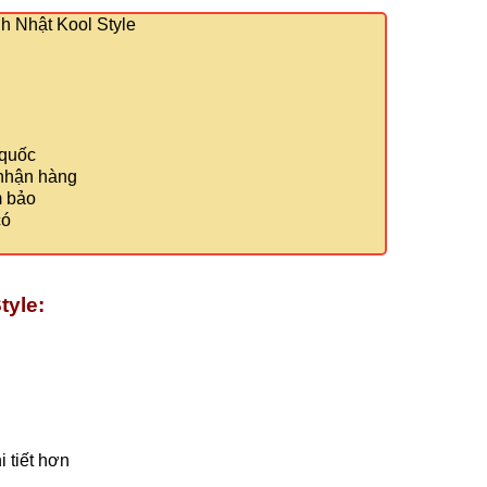
 Nhật Kool Style
 quốc
 nhận hàng
m bảo
có
tyle:
 tiết hơn