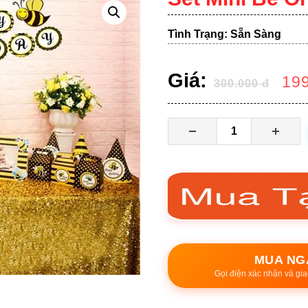
Tình Trạng: Sẵn Sàng
Giá:
19
300.000
đ
MUA NG
Gọi điện xác nhận và gia