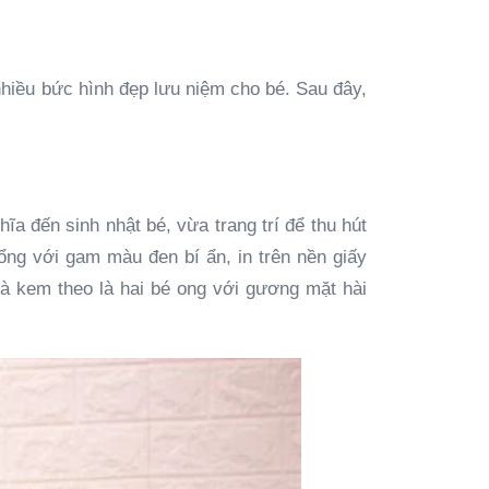
nhiều bức hình đẹp lưu niệm cho bé. Sau đây,
ĩa đến sinh nhật bé, vừa trang trí để thu hút
ổng với gam màu đen bí ẩn, in trên nền giấy
và kem theo là hai bé ong với gương mặt hài