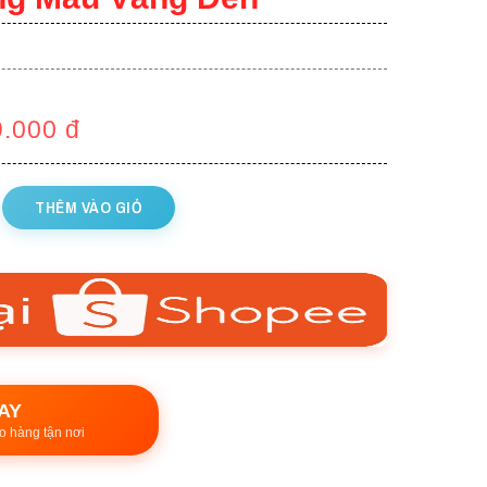
9.000
đ
THÊM VÀO GIỎ
AY
o hàng tận nơi