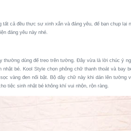
 tất cả đều thực sự xinh xắn và đáng yêu, để bạn chụp lại 
kiện đáng yêu này nhé.
 thường dùng để treo trên tường. Đây vừa là lời chúc ý ngh
h nhật bé. Kool Style chọn phông chữ thanh thoát và bay b
là sọc vàng đen nổi bật. Bộ dây chữ này khi dán lên tường 
o tiệc sinh nhật bé không khí vui nhộn, rộn ràng.