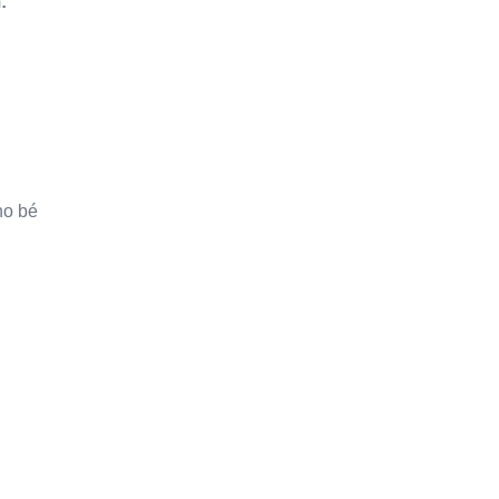
:
ho bé