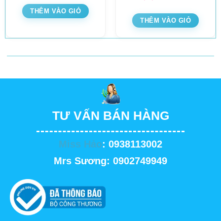
THÊM VÀO GIỎ
THÊM VÀO GIỎ
TƯ VẤN BÁN HÀNG
Miss Hảo
: 0938113002
Mrs Sương: 0902749949