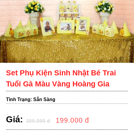
Set Phụ Kiện Sinh Nhật Bé Trai
Tuổi Gà Màu Vàng Hoàng Gia
Tình Trạng: Sẵn Sàng
Giá:
199.000
đ
300.000
đ