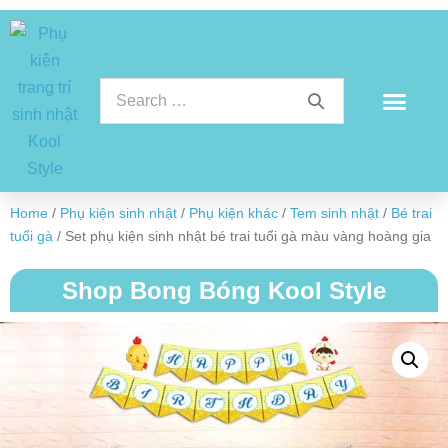
Home
/
Phụ kiện sinh nhật
/
Phụ kiện khác
/
Tem sinh nhật
/
Bé trai
tuổi gà
/ Set phụ kiện sinh nhật bé trai tuổi gà màu vàng hoàng gia
Shop Bong Bóng Kool Style