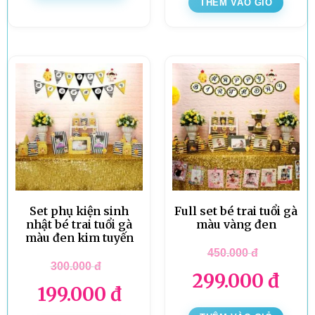
THÊM VÀO GIỎ
Set phụ kiện sinh
Full set bé trai tuổi gà
nhật bé trai tuổi gà
màu vàng đen
màu đen kim tuyến
450.000
đ
300.000
đ
299.000
đ
199.000
đ