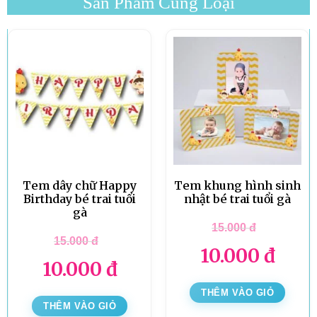
Sản Phẩm Cùng Loại
Tem dây chữ Happy
Tem khung hình sinh
Birthday bé trai tuổi
nhật bé trai tuổi gà
gà
15.000
đ
15.000
đ
10.000
đ
10.000
đ
THÊM VÀO GIỎ
THÊM VÀO GIỎ