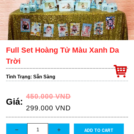
Full Set Hoàng Tử Màu Xanh Da
Trời
Tình Trạng: Sẵn Sàng
450.000
VND
Giá:
299.000
VND
ADD TO CART