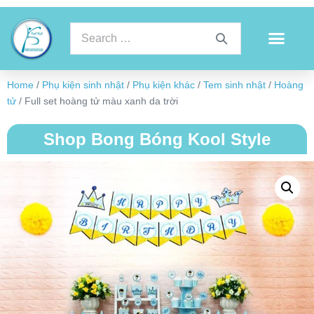
Home
/
Phụ kiện sinh nhật
/
Phụ kiện khác
/
Tem sinh nhật
/
Hoàng
tử
/ Full set hoàng tử màu xanh da trời
Shop Bong Bóng Kool Style