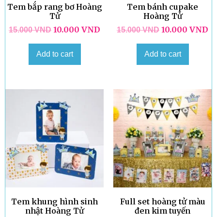
Tem bắp rang bơ Hoàng
Tem bánh cupake
Tử
Hoàng Tử
10.000
VND
10.000
VND
15.000
VND
15.000
VND
Add to cart
Add to cart
Tem khung hình sinh
Full set hoàng tử màu
nhật Hoàng Tử
đen kim tuyến