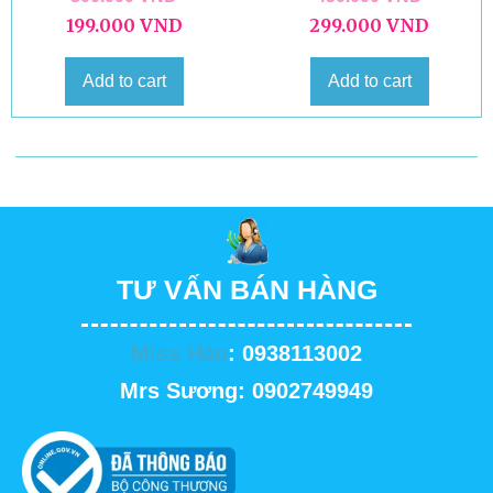
199.000
VND
299.000
VND
Add to cart
Add to cart
TƯ VẤN BÁN HÀNG
Miss Hảo
: 0938113002
Mrs Sương: 0902749949