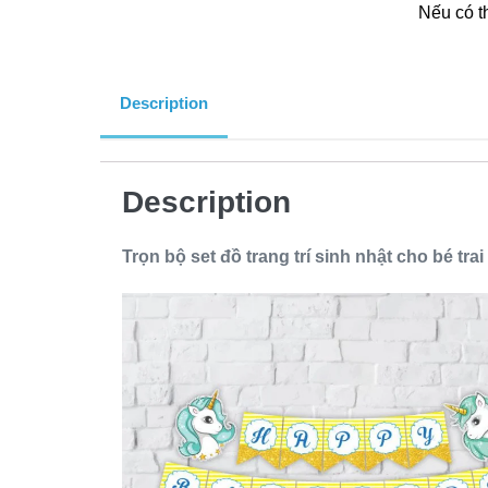
Nếu có t
Description
Description
Trọn bộ set đồ trang trí sinh nhật cho bé tr