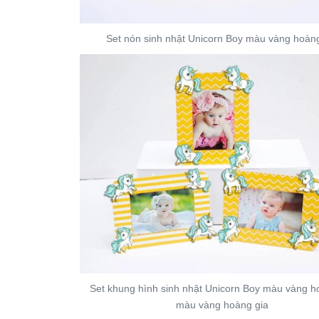
Set nón sinh nhật Unicorn Boy màu vàng hoàng
Set khung hình sinh nhật Unicorn Boy màu vàng h
màu vàng hoàng gia