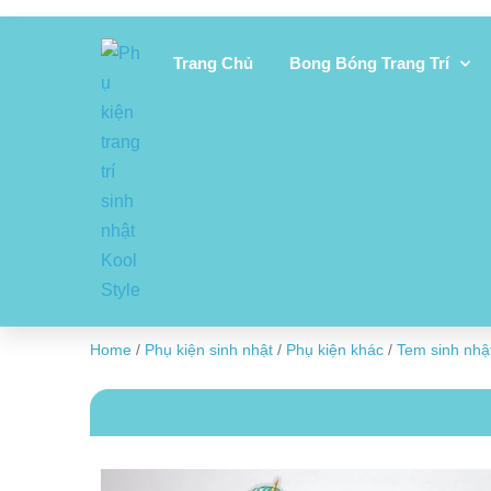
Trang Chủ
Bong Bóng Trang Trí
Home
/
Phụ kiện sinh nhật
/
Phụ kiện khác
/
Tem sinh nhậ