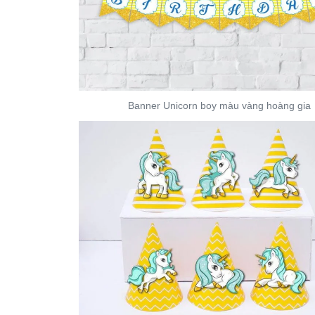
Banner Unicorn boy màu vàng hoàng gia