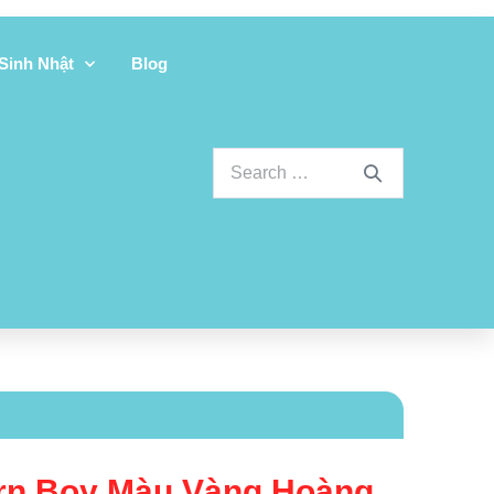
 Sinh Nhật
Blog
orn Boy Màu Vàng Hoàng