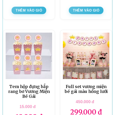
THÊM VÀO GIỎ
THÊM VÀO GIỎ
Tem hộp đựng bắp
Full set vương miện
rang bơ Vương Miện
bé gái màu hồng lưới
Bé Gái
450.000
đ
15.000
đ
299.000
đ