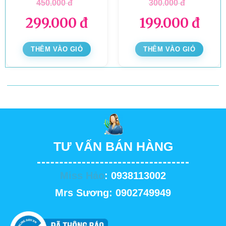
450.000
đ
300.000
đ
299.000
đ
199.000
đ
THÊM VÀO GIỎ
THÊM VÀO GIỎ
TƯ VẤN BÁN HÀNG
Miss Hảo
: 0938113002
Mrs Sương: 0902749949