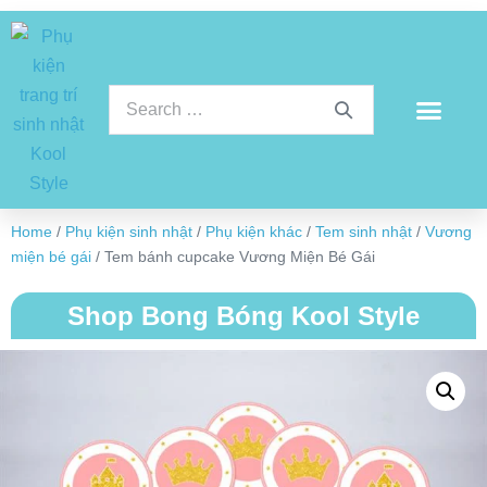
Home
/
Phụ kiện sinh nhật
/
Phụ kiện khác
/
Tem sinh nhật
/
Vương
miện bé gái
/ Tem bánh cupcake Vương Miện Bé Gái
Shop Bong Bóng Kool Style