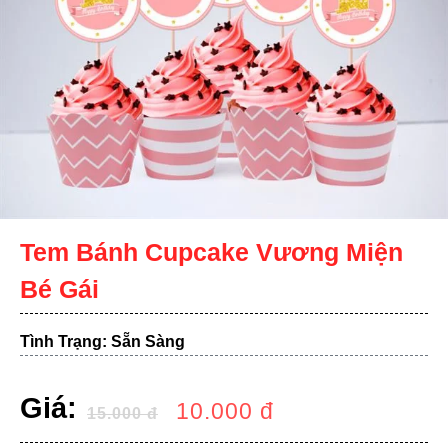
Tem Bánh Cupcake Vương Miện
Bé Gái
Tình Trạng: Sẵn Sàng
Giá:
10.000
đ
15.000
đ