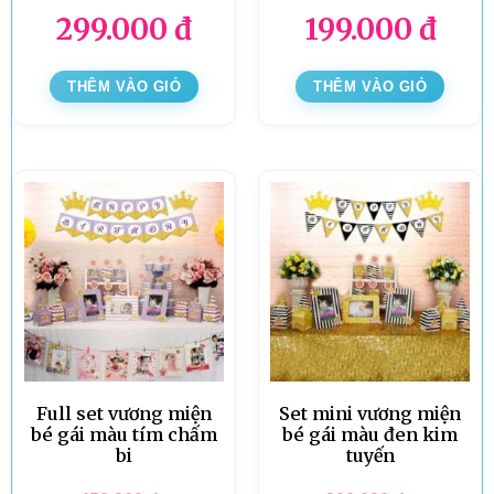
299.000
đ
199.000
đ
THÊM VÀO GIỎ
THÊM VÀO GIỎ
Full set vương miện
Set mini vương miện
bé gái màu tím chấm
bé gái màu đen kim
bi
tuyến