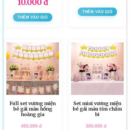
10.000
đ
THÊM VÀO GIỎ
THÊM VÀO GIỎ
Full set vương miện
Set mini vương miện
bé gái màu hồng
bé gái màu tím chấm
hoàng gia
bi
450.000
đ
300.000
đ