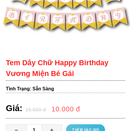
Tem Dây Chữ Happy Birthday
Vương Miện Bé Gái
Tình Trạng: Sẵn Sàng
Giá:
10.000
đ
15.000
đ
THÊM VÀO GIỎ