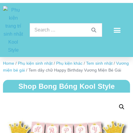
Home
/
Phụ kiện sinh nhật
/
Phụ kiện khác
/
Tem sinh nhật
/
Vương
miện bé gái
/ Tem dây chữ Happy Birthday Vương Miện Bé Gái
Shop Bong Bóng Kool Style