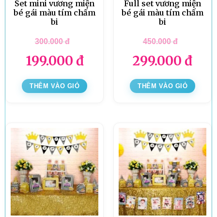
Set mini vương miện
Full set vương miện
bé gái màu tím chấm
bé gái màu tím chấm
bi
bi
300.000
đ
450.000
đ
199.000
đ
299.000
đ
THÊM VÀO GIỎ
THÊM VÀO GIỎ