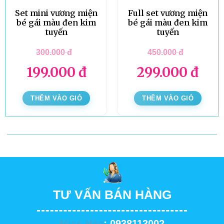
Set mini vương miện
Full set vương miện
bé gái màu đen kim
bé gái màu đen kim
tuyến
tuyến
300.000
đ
450.000
đ
199.000
đ
299.000
đ
THÊM VÀO GIỎ
THÊM VÀO GIỎ
TƯ VẤN BÁN HÀNG
Miss Hảo
: 0938113002