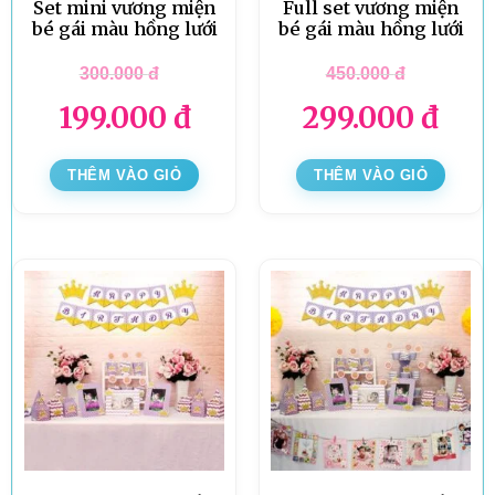
Set mini vương miện
Full set vương miện
bé gái màu hồng lưới
bé gái màu hồng lưới
300.000
đ
450.000
đ
199.000
đ
299.000
đ
THÊM VÀO GIỎ
THÊM VÀO GIỎ