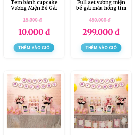
Tem bánh cupcake
Full set vương miện
Vương Miện Bé Gái
bé gái màu hồng tím
15.000
đ
450.000
đ
10.000
đ
299.000
đ
THÊM VÀO GIỎ
THÊM VÀO GIỎ