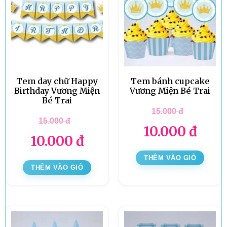
Tem day chữ Happy
Tem bánh cupcake
Birthday Vương Miện
Vương Miện Bé Trai
Bé Trai
15.000
đ
15.000
đ
10.000
đ
10.000
đ
THÊM VÀO GIỎ
THÊM VÀO GIỎ