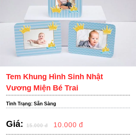
Tem Khung Hình Sinh Nhật
Vương Miện Bé Trai
Tình Trạng: Sẵn Sàng
Giá:
10.000
đ
15.000
đ