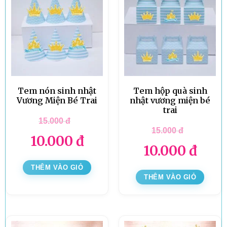
Tem nón sinh nhật
Tem hộp quà sinh
Vương Miện Bé Trai
nhật vương miện bé
trai
15.000
đ
15.000
đ
10.000
đ
10.000
đ
THÊM VÀO GIỎ
THÊM VÀO GIỎ