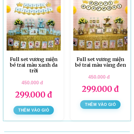
Full set vương miện
Full set vương miện
bé trai màu xanh da
bé trai màu vàng đen
trời
450.000
đ
450.000
đ
299.000
đ
299.000
đ
THÊM VÀO GIỎ
THÊM VÀO GIỎ