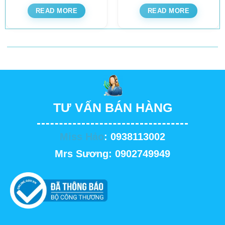
READ MORE
READ MORE
TƯ VẤN BÁN HÀNG
Miss Hảo
: 0938113002
Mrs Sương: 0902749949