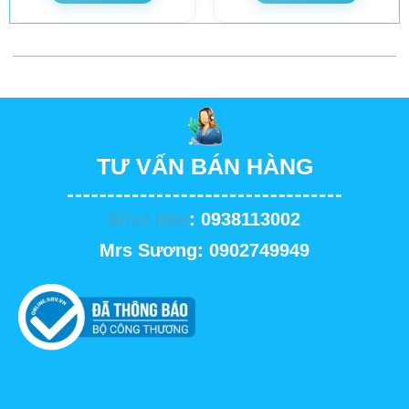
TƯ VẤN BÁN HÀNG
Miss Hảo
: 0938113002
Mrs Sương: 0902749949