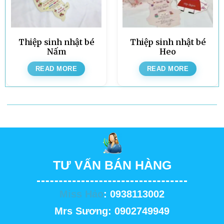
Thiệp sinh nhật bé
Thiệp sinh nhật bé
Nấm
Heo
READ MORE
READ MORE
TƯ VẤN BÁN HÀNG
Miss Hảo
: 0938113002
Mrs Sương: 0902749949