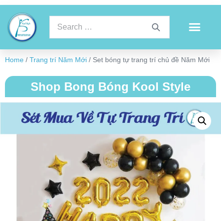
Home
/
Trang trí Năm Mới
/ Set bóng tự trang trí chủ đề Năm Mới
Shop Bong Bóng Kool Style