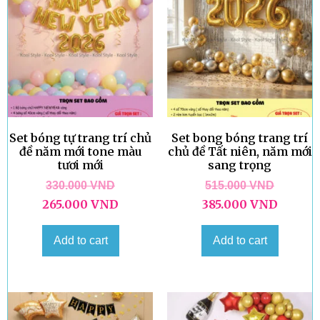
Set bóng tự trang trí chủ
Set bong bóng trang trí
đề năm mới tone màu
chủ đề Tất niên, năm mới
tươi mới
sang trọng
330.000
VND
515.000
VND
265.000
VND
385.000
VND
Add to cart
Add to cart