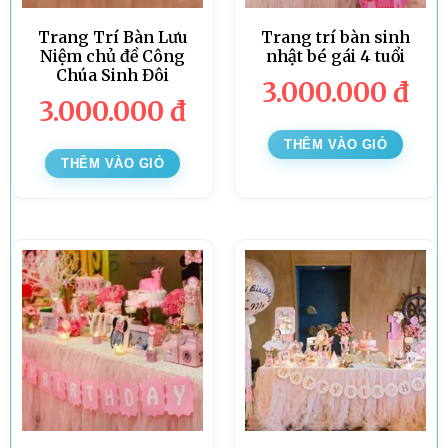
Trang Trí Bàn Lưu
Trang trí bàn sinh
Niệm chủ đề Công
nhật bé gái 4 tuổi
Chúa Sinh Đôi
3.000.000
đ
3.000.000
đ
THÊM VÀO GIỎ
THÊM VÀO GIỎ