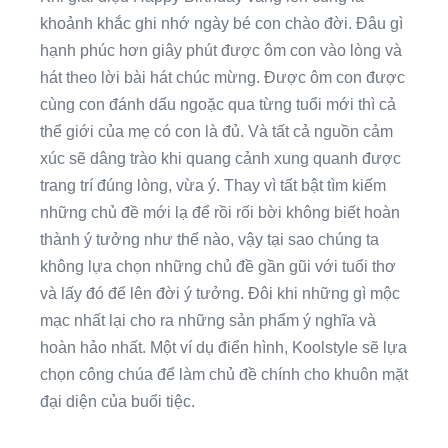
khoảnh khắc ghi nhớ ngày bé con chào đời. Đâu gì
hạnh phúc hơn giây phút được ôm con vào lòng và
hát theo lời bài hát chúc mừng. Được ôm con được
cùng con đánh dấu ngoặc qua từng tuổi mới thì cả
thể giới của mẹ có con là đủ. Và tất cả nguồn cảm
xúc sẽ dâng trào khi quang cảnh xung quanh được
trang trí đúng lòng, vừa ý. Thay vì tất bật tìm kiếm
những chủ đề mới lạ để rồi rối bời không biết hoàn
thành ý tưởng như thế nào, vậy tại sao chúng ta
không lựa chọn những chủ đề gần gũi với tuổi thơ
và lấy đó để lên đời ý tưởng. Đôi khi những gì mộc
mạc nhất lại cho ra những sản phẩm ý nghĩa và
hoàn hảo nhất. Một ví dụ điển hình, Koolstyle sẽ lựa
chọn công chúa để làm chủ đề chính cho khuôn mặt
đại diện của buổi tiệc.