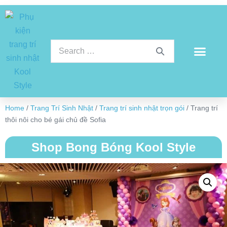
Home
/
Trang Trí Sinh Nhật
/
Trang trí sinh nhật trọn gói
/ Trang trí
thôi nôi cho bé gái chủ đề Sofia
Shop Bong Bóng Kool Style