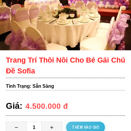
Trang Trí Thôi Nôi Cho Bé Gái Chủ
Đề Sofia
Tình Trạng: Sẵn Sàng
Giá:
4.500.000
đ
THÊM VÀO GIỎ