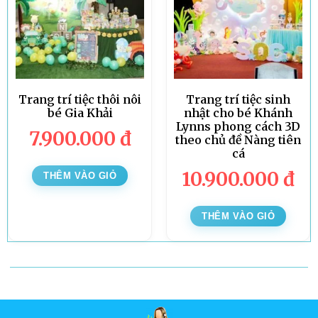
Trang trí tiệc thôi nôi
Trang trí tiệc sinh
bé Gia Khải
nhật cho bé Khánh
Lynns phong cách 3D
7.900.000
đ
theo chủ đề Nàng tiên
cá
10.900.000
đ
THÊM VÀO GIỎ
THÊM VÀO GIỎ