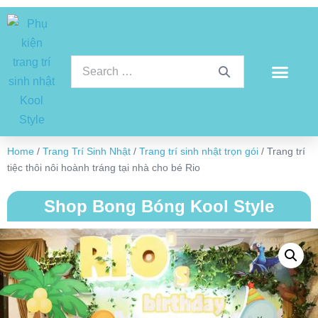
Home
/
Trang Trí Sinh Nhật
/
Trang trí sinh nhật trọn gói
/ Trang trí
tiệc thôi nôi hoành tráng tại nhà cho bé Rio
Shop Bong Bóng Kool Style