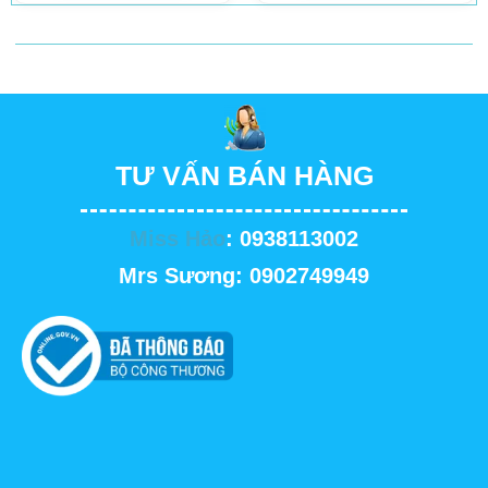
TƯ VẤN BÁN HÀNG
Miss Hảo
: 0938113002
Mrs Sương: 0902749949