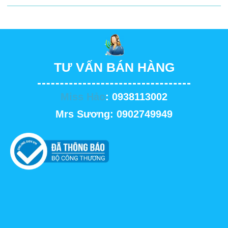
TƯ VẤN BÁN HÀNG
Miss Hảo
: 0938113002
Mrs Sương: 0902749949