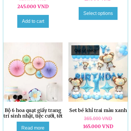
245.000
VND
Select options
Add to cart
Out of stock
Bộ 6 hoa quạt giấy trang
Set bé khỉ trai màu xanh
trí sinh nhật, tiệc cưới, tết
365.000
VND
165.000
VND
Read more