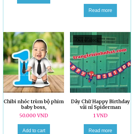
Read more
Out of stock
Chibi nhóc trùm bộ phim
Dây Chữ Happy Birthday
baby boss,
vải nỉ Spiderman
50.000
VND
1
VND
Add to cart
Read more