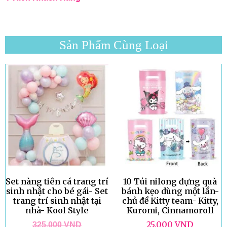
Sản Phẩm Cùng Loại
Set nàng tiên cá trang trí
10 Túi nilong đựng quà
sinh nhật cho bé gái- Set
bánh kẹo dùng một lần-
trang trí sinh nhật tại
chủ đề Kitty team- Kitty,
nhà- Kool Style
Kuromi, Cinnamoroll
25.000
VND
325.000
VND