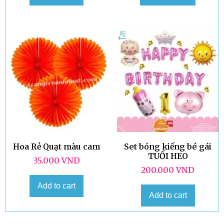
Hoa Rẻ Quạt màu cam
Set bóng kiếng bé gái
TUỔI HEO
35.000
VND
200.000
VND
Add to cart
Add to cart