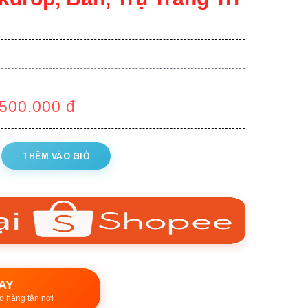
.500.000
đ
THÊM VÀO GIỎ
AY
o hàng tận nơi