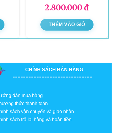
2.800.000
đ
THÊM VÀO GIỎ
CHÍNH SÁCH BÁN HÀNG
ướng dẫn mua hàng
hương thức thanh toán
hính sách vận chuyển và giao nhận
hính sách trả lại hàng và hoàn tiền