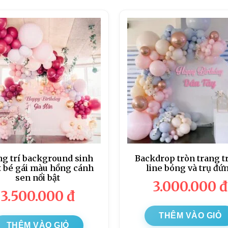
ng trí background sinh
Backdrop tròn trang tr
 bé gái màu hồng cánh
line bóng và trụ đứ
sen nổi bật
3.000.000
đ
3.500.000
đ
THÊM VÀO GIỎ
THÊM VÀO GIỎ