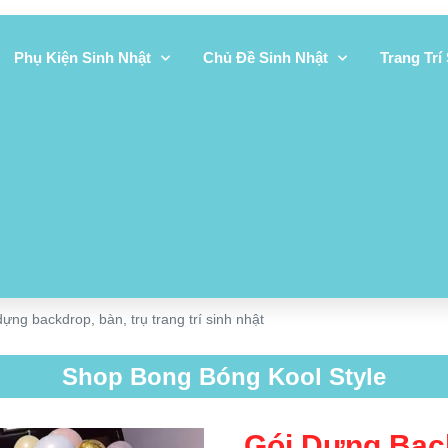
Phụ Kiện Sinh Nhật
Chủ Đề Sinh Nhật
Trang Trí
dựng backdrop, bàn, trụ trang trí sinh nhật
Shop Bong Bóng Kool Style
Gói Dựng Back