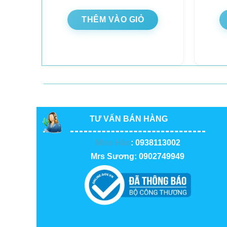
THÊM VÀO GIỎ
TƯ VẤN BÁN HÀNG
Miss Hảo
: 0938113002
Mrs Sương: 0902749949