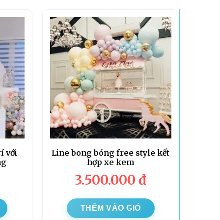
í với
Line bong bóng free style kết
ng
hợp xe kem
3.500.000
đ
THÊM VÀO GIỎ