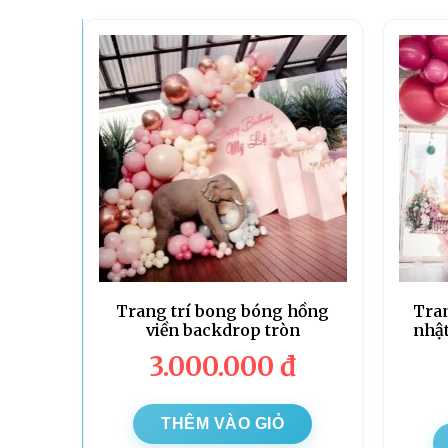
Trang trí bong bóng hồng
Tra
viền backdrop tròn
nhật
3.000.000
đ
THÊM VÀO GIỎ