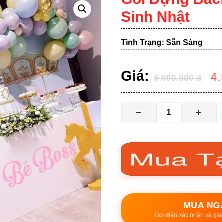
Sinh Nhật
Tình Trạng: Sẵn Sàng
Giá:
4
5.000.000
đ
MUA NG
Gọi điện xác nhận và gia