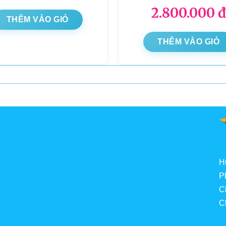
2.800.000
đ
THÊM VÀO GIỎ
THÊM VÀO GIỎ
H
P
C
C