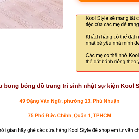
Kool Style sẽ mang tất c
tiệc của các mẹ để trang 
Khách hàng có thể đặt n
nhật bé yêu nhà mình để 
Các mẹ có thể nhờ Kool S
thể đặt bánh riêng theo ý
 bong bóng đồ trang trí sinh nhật sự kiện Kool S
49 Đặng Văn Ngữ, phường 13, Phú Nhuận
75 Phó Đức Chính, Quận 1, TPHCM
hời gian hãy ghé các cửa hàng Kool Style để shop em tư vấn chi