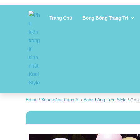
Trang Chủ
Bong Bóng Trang Trí
Home
/
Bong bóng trang trí
/
Bong bóng Free Style
/ Gói 