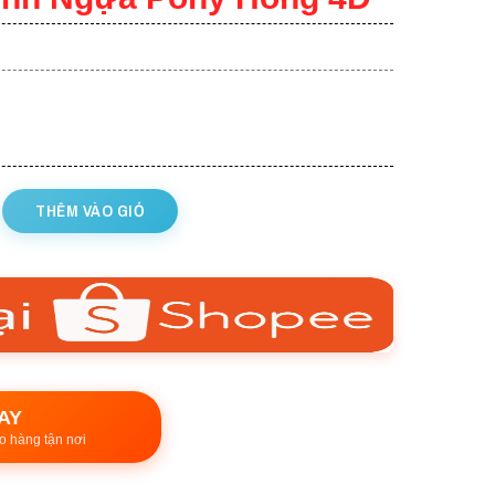
THÊM VÀO GIỎ
AY
o hàng tận nơi