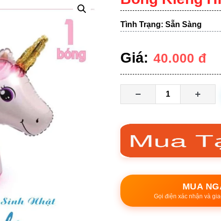
Tình Trạng: Sẵn Sàng
Giá:
40.000
đ
MUA NG
Gọi điện xác nhận và gia