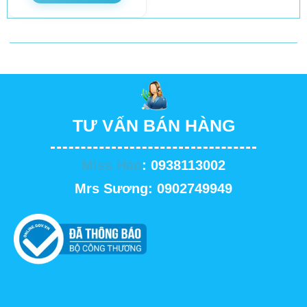
TƯ VẤN BÁN HÀNG
Miss Hảo
: 0938113002
Mrs Sương: 0902749949