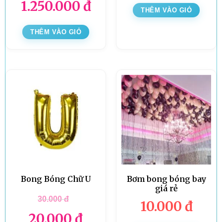
1.250.000
đ
THÊM VÀO GIỎ
THÊM VÀO GIỎ
Bong Bóng Chữ U
Bơm bong bóng bay
giá rẻ
30.000
đ
10.000
đ
20.000
đ