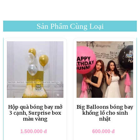
Sản Phẩm Cùng Loại
Hộp quà bóng bay mở
Big Balloons bóng bay
3 cạnh, Surprise box
khổng lồ cho sinh
màu vàng
nhật
1.500.000
đ
600.000
đ