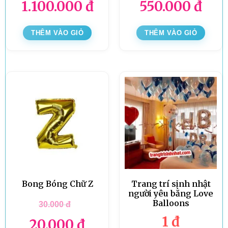
1.100.000
đ
550.000
đ
THÊM VÀO GIỎ
THÊM VÀO GIỎ
Bong Bóng Chữ Z
Trang trí sinh nhật
người yêu bằng Love
Balloons
30.000
đ
1
đ
20.000
đ