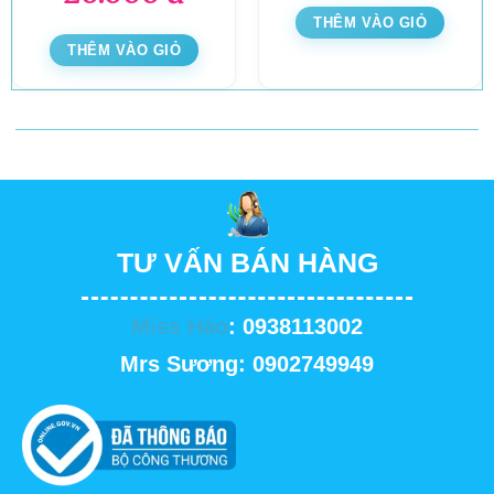
THÊM VÀO GIỎ
THÊM VÀO GIỎ
TƯ VẤN BÁN HÀNG
Miss Hảo
: 0938113002
Mrs Sương: 0902749949