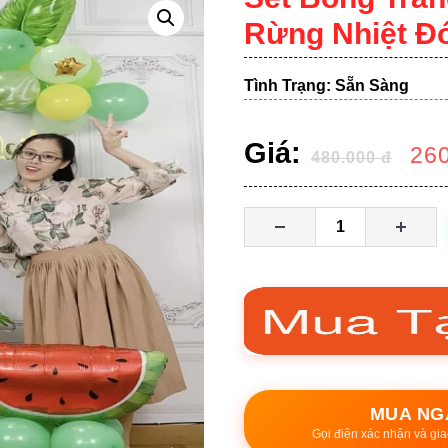
Rừng Nhiệt Đ
Tình Trạng: Sẵn Sàng
Giá:
26
480.000
đ
MUA NG
Gọi điện xác nhận và gia