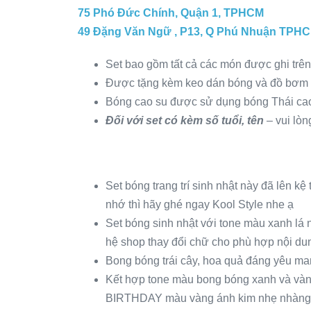
75 Phó Đức Chính, Quận 1, TPHCM
49 Đặng Văn Ngữ , P13, Q Phú Nhuận TPH
Set bao gồm tất cả các món được ghi trê
Được tặng kèm keo dán bóng và đồ bơm b
Bóng cao su được sử dụng bóng Thái ca
Đối với set có kèm số tuổi, tên
– vui lòn
Set bóng trang trí sinh nhật này đã lên kệ
nhớ thì hãy ghé ngay Kool Style nhe ạ
Set bóng sinh nhật với tone màu xanh lá nà
hệ shop thay đổi chữ cho phù hợp nội dun
Bong bóng trái cây, hoa quả đáng yêu man
Kết hợp tone màu bong bóng xanh và vàng
BIRTHDAY màu vàng ánh kim nhẹ nhàng t