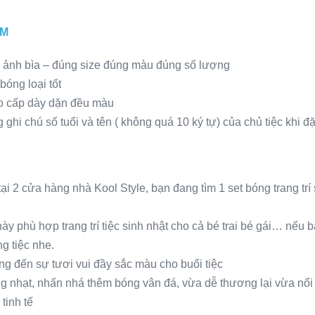
CM
n ảnh bìa – đúng size đúng màu đúng số lượng
óng loại tốt
o cấp dày dặn đều màu
g ghi chú số tuổi và tên ( không quá 10 ký tự) của chủ tiệc khi
 tại 2 cửa hàng nhà Kool Style, bạn đang tìm 1 set bóng trang tr
y phù hợp trang trí tiệc sinh nhật cho cả bé trai bé gái… nếu bạ
g tiệc nhe.
g đến sự tươi vui đầy sắc màu cho buổi tiệc
 nhạt, nhấn nhá thêm bóng vân đá, vừa dễ thương lại vừa nổi
inh tế