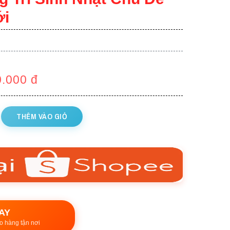
ới
0.000
đ
THÊM VÀO GIỎ
AY
o hàng tận nơi