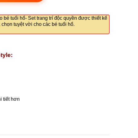
ho bé tuổi hổ- Set trang trí độc quyền được thiết kế
a chọn tuyệt vời cho các bé tuổi hổ.
tyle:
 tiết hơn