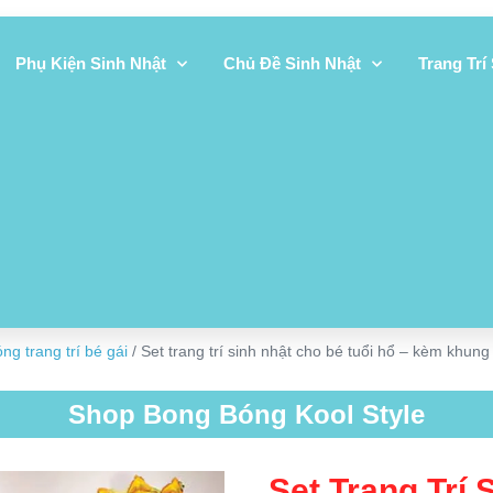
Phụ Kiện Sinh Nhật
Chủ Đề Sinh Nhật
Trang Trí
ng trang trí bé gái
/ Set trang trí sinh nhật cho bé tuổi hổ – kèm khun
Shop Bong Bóng Kool Style
Set Trang Trí