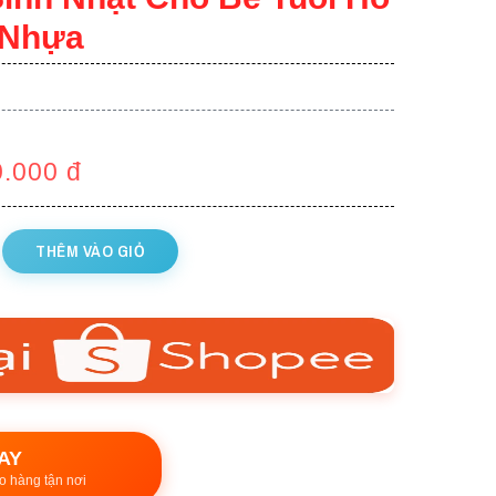
 Nhựa
0.000
đ
THÊM VÀO GIỎ
AY
o hàng tận nơi