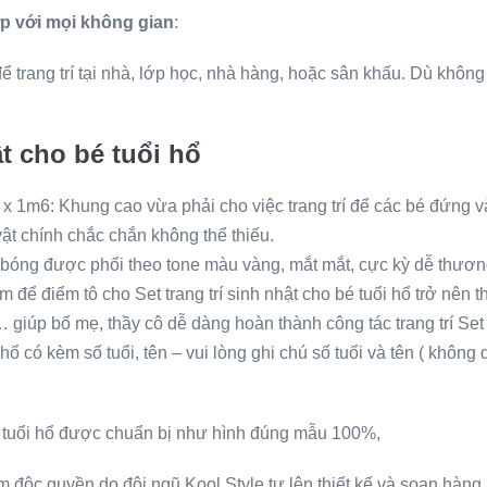
ợp với mọi không gian
:
 để trang trí tại nhà, lớp học, nhà hàng, hoặc sân khấu. Dù khôn
ật cho bé tuổi hổ
 x 1m6: Khung cao vừa phải cho việc trang trí để các bé đứng v
ật chính chắc chắn không thể thiếu.
bóng được phối theo tone màu vàng, mắt mắt, cực kỳ dễ thươ
 để điểm tô cho Set trang trí sinh nhật cho bé tuổi hổ trở nên t
giúp bố mẹ, thầy cô dễ dàng hoàn thành công tác trang trí Set t
 hổ có kèm số tuổi, tên – vui lòng ghi chú số tuổi và tên ( không
bé tuổi hổ được chuẩn bị như hình đúng mẫu 100%,
phẩm độc quyền do đội ngũ Kool Style tự lên thiết kế và soạn h