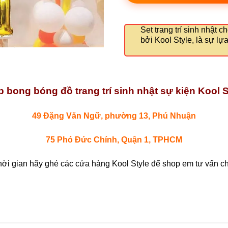
Set trang trí sinh nhật c
bởi Kool Style, là sự lự
 bong bóng đồ trang trí sinh nhật sự kiện Kool S
49 Đặng Văn Ngữ, phường 13, Phú Nhuận
75 Phó Đức Chính, Quận 1, TPHCM
hời gian hãy ghé các cửa hàng Kool Style để shop em tư vấn chi