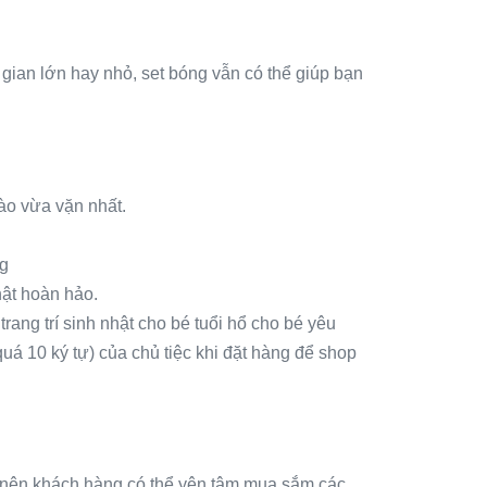
g gian lớn hay nhỏ, set bóng vẫn có thể giúp bạn
ào vừa vặn nhất.
ng
hật hoàn hảo.
rang trí sinh nhật cho bé tuổi hổ cho bé yêu
 quá 10 ký tự) của chủ tiệc khi đặt hàng để shop
àng nên khách hàng có thể yên tâm mua sắm các