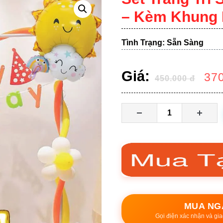
– Kèm Khung
Tình Trạng: Sẵn Sàng
Giá:
37
450.000
đ
MUA NG
Gọi điện xác nhận và gia