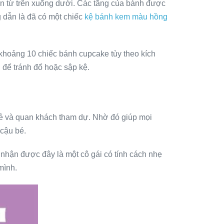
dần từ trên xuống dưới. Các tầng của bánh được
 dẫn là đã có một chiếc
kệ bánh kem màu hồng
khoảng 10 chiếc bánh cupcake tùy theo kích
để tránh đổ hoặc sập kệ.
rẻ và quan khách tham dự. Nhờ đó giúp mọi
cậu bé.
nhận được đây là một cô gái có tính cách nhẹ
mình.