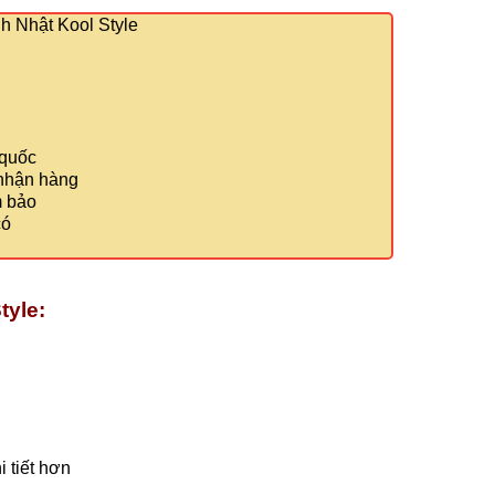
 Nhật Kool Style
 quốc
 nhận hàng
m bảo
có
tyle:
 tiết hơn