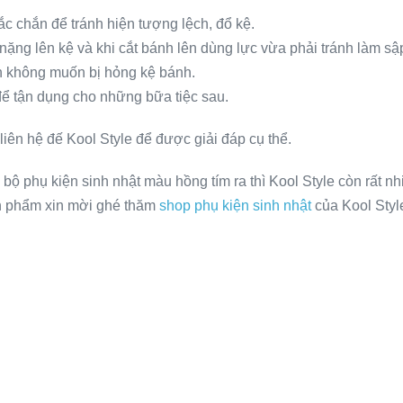
ắc chắn để tránh hiện tượng lệch, đổ kệ.
nặng lên kệ và khi cắt bánh lên dùng lực vừa phải tránh làm sậ
 không muốn bị hỏng kệ bánh.
 để tận dụng cho những bữa tiệc sau.
iên hệ đế Kool Style để được giải đáp cụ thể.
phụ kiện sinh nhật màu hồng tím ra thì Kool Style còn rất nhi
n phẩm xin mời ghé thăm
shop phụ kiện sinh nhật
của Kool Style