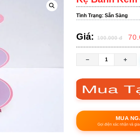
Tình Trạng: Sẵn Sàng
Giá:
70
100.000
đ
MUA NG
Gọi điện xác nhận và gia