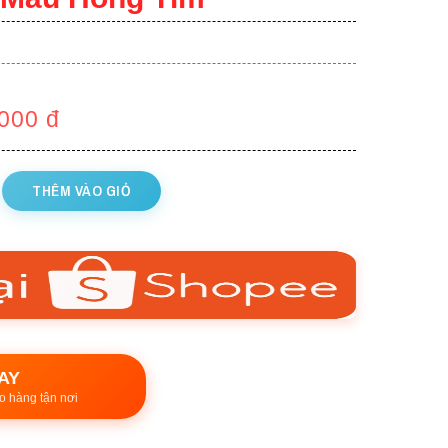
.000
đ
THÊM VÀO GIỎ
AY
o hàng tận nơi