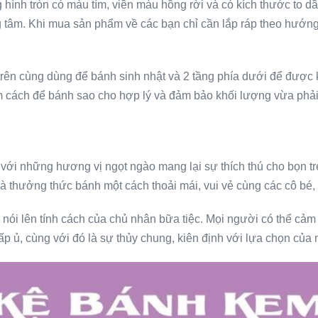
g hình tròn có màu tím, viền màu hồng rời và có kích thước to 
 tâm. Khi mua sản phẩm về các bạn chỉ cần lắp ráp theo hướng
rên cùng dùng để bánh sinh nhật và 2 tầng phía dưới để được 
 cách để bánh sao cho hợp lý và đảm bảo khối lượng vừa phải 
với những hương vị ngọt ngào mang lại sự thích thú cho bọn t
thưởng thức bánh một cách thoải mái, vui vẻ cùng các cô bé, 
i lên tính cách của chủ nhân bữa tiệc. Mọi người có thể cảm 
 ủ, cùng với đó là sự thủy chung, kiên định với lựa chọn của 