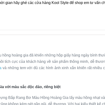
hời gian hãy ghé các cửa hàng Kool Style để shop em tư vấn chi
u hồng hoàng gia đã khiến những hộp giấy hàng ngày bình thườ
 hồi tích cực của khách hàng về sản phẩm thông minh, dễ thươ
a
và những tem với đủ các hình ảnh xinh xắn khiến rất nhiều
với màu sắc độc đáo, riêng biệt
Đựng Bắp Rang Bơ Màu Hồng Hoàng Gia lấy màu hồng nhạt và m
ũng không kém nét gần gũi, dễ thương. Với hai kiểu thiết kế c