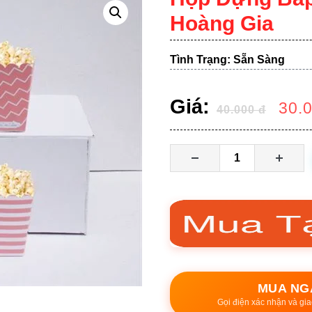
Hoàng Gia
Tình Trạng: Sẵn Sàng
Giá:
30.
40.000
đ
MUA NG
Gọi điện xác nhận và gia