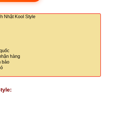
 Nhật Kool Style
 quốc
 nhận hàng
m bảo
có
tyle: