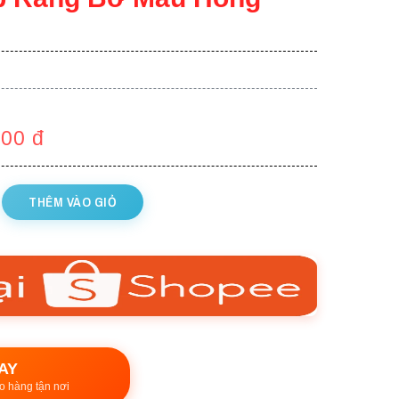
000
đ
THÊM VÀO GIỎ
AY
o hàng tận nơi