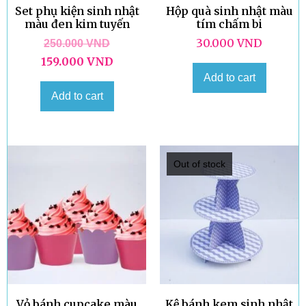
Set phụ kiện sinh nhật
Hộp quà sinh nhật màu
màu đen kim tuyến
tím chấm bi
30.000
VND
250.000
VND
159.000
VND
Add to cart
Add to cart
Out of stock
Vỏ bánh cupcake màu
Kệ bánh kem sinh nhật