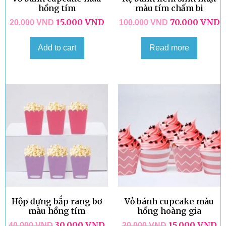
hồng tím
màu tím chấm bi
15.000
VND
70.000
VND
20.000
VND
100.000
VND
Add to cart
Read more
Hộp đựng bắp rang bơ
Vỏ bánh cupcake màu
màu hồng tím
hồng hoàng gia
30.000
VND
15.000
VND
40.000
VND
20.000
VND