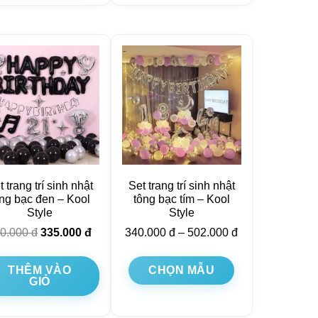
t trang trí sinh nhật
Set trang trí sinh nhật
ng bạc đen – Kool
tông bạc tím – Kool
Style
Style
50.000
đ
335.000
đ
340.000
đ
–
502.000
đ
THÊM VÀO
CHỌN MẪU
GIỎ