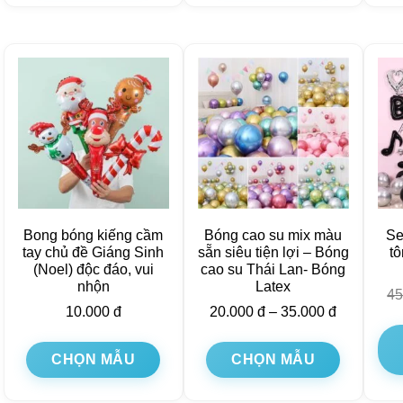
Bong bóng kiếng cầm
Bóng cao su mix màu
Se
tay chủ đề Giáng Sinh
sẵn siêu tiện lợi – Bóng
tô
(Noel) độc đáo, vui
cao su Thái Lan- Bóng
nhộn
Latex
4
10.000
đ
20.000
đ
–
35.000
đ
CHỌN MẪU
CHỌN MẪU