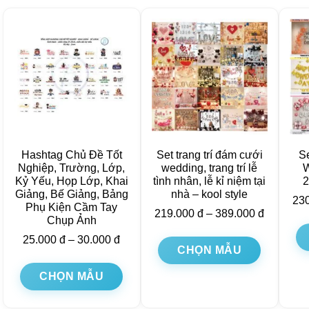
Hashtag Chủ Đề Tốt
Set trang trí đám cưới
Se
Nghiệp, Trường, Lớp,
wedding, trang trí lễ
W
Kỷ Yếu, Họp Lớp, Khai
tình nhân, lễ kỉ niệm tại
2
Giảng, Bế Giảng, Bảng
nhà – kool style
23
Phụ Kiện Cầm Tay
219.000
đ
–
389.000
đ
Chụp Ảnh
25.000
đ
–
30.000
đ
CHỌN MẪU
CHỌN MẪU