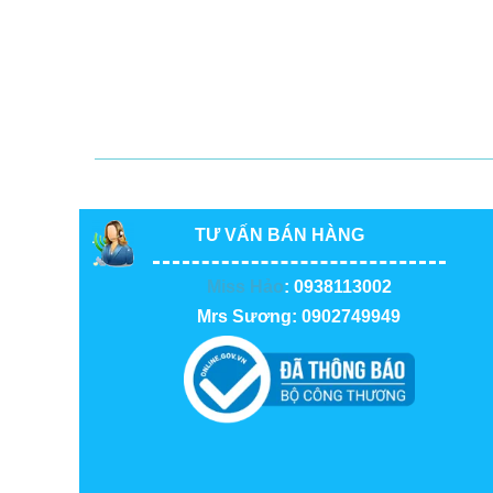
TƯ VẤN BÁN HÀNG
Miss Hảo
: 0938113002
Mrs Sương: 0902749949