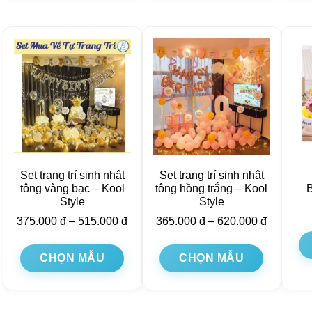
Set trang trí sinh nhật
Set trang trí sinh nhật
tông vàng bạc – Kool
tông hồng trắng – Kool
Style
Style
375.000
đ
–
515.000
đ
365.000
đ
–
620.000
đ
CHỌN MẪU
CHỌN MẪU