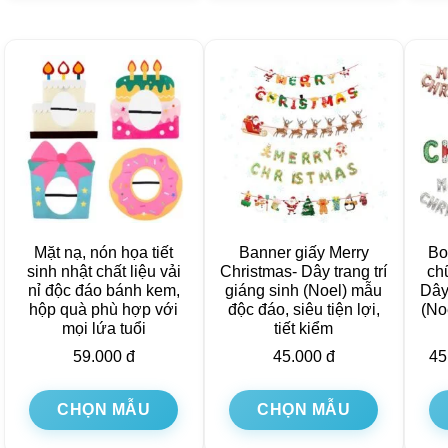
Mặt nạ, nón họa tiết
Banner giấy Merry
Bo
sinh nhật chất liệu vải
Christmas- Dây trang trí
ch
nỉ độc đáo bánh kem,
giáng sinh (Noel) mẫu
Dây
hộp quà phù hợp với
độc đáo, siêu tiện lợi,
(No
mọi lứa tuổi
tiết kiểm
59.000
đ
45.000
đ
45
CHỌN MẪU
CHỌN MẪU