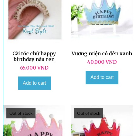
Cài tóc chữ happy
Vương miện có đèn xanh
birthday nâu ren
40.000
VND
65.000
VND
Add to cart
Add to cart
Out of stock
Out of stock