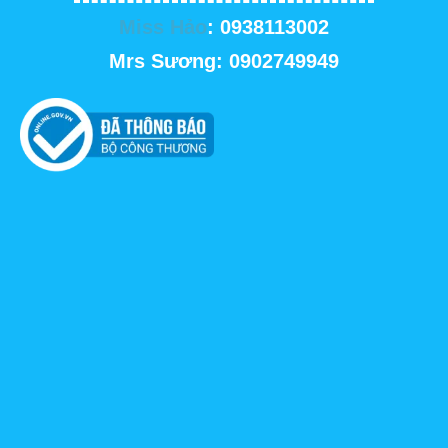
Miss Hảo
: 0938113002
Mrs Sương: 0902749949