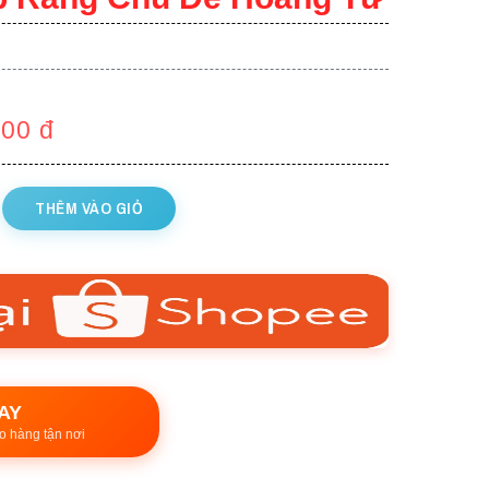
000
đ
THÊM VÀO GIỎ
AY
o hàng tận nơi