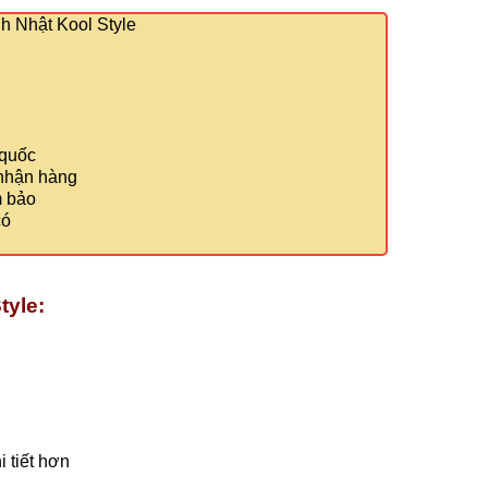
 Nhật Kool Style
 quốc
 nhận hàng
m bảo
có
tyle:
 tiết hơn