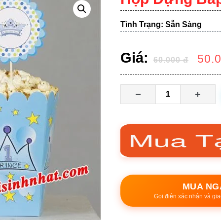
Tình Trạng: Sẵn Sàng
Giá:
50.
60.000
đ
MUA NG
Gọi điện xác nhận và gia