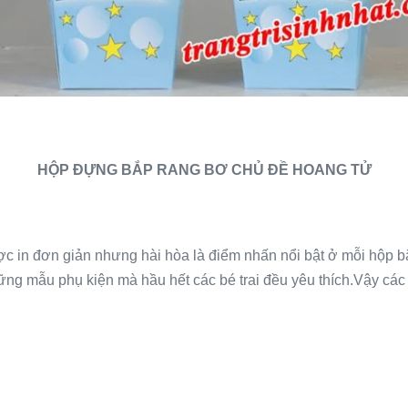
HỘP ĐỰNG BẮP RANG BƠ CHỦ ĐỀ HOANG TỬ
ợc in đơn giản nhưng hài hòa là điểm nhấn nổi bật ở mỗi hộp 
ững mẫu phụ kiện mà hầu hết các bé trai đều yêu thích.Vậy cá