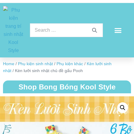
Home
/
Phụ kiện sinh nhật
/
Phụ kiện khác
/
Kèn lưỡi sinh
nhật
/ Kèn lưỡi sinh nhật chủ đề gấu Pooh
Shop Bong Bóng Kool Style