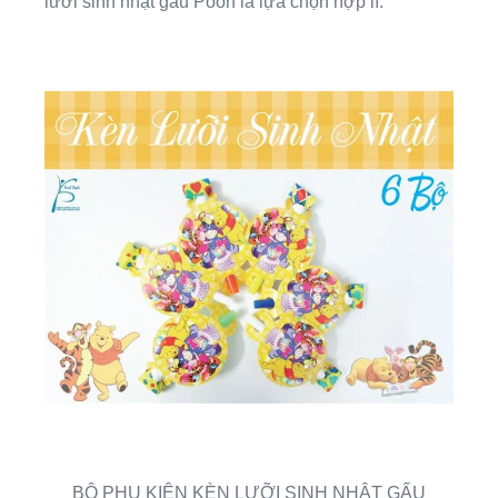
lưỡi sinh nhật gấu Pooh là lựa chọn hợp lí.
BỘ PHỤ KIỆN KÈN LƯỠI SINH NHẬT GẤU