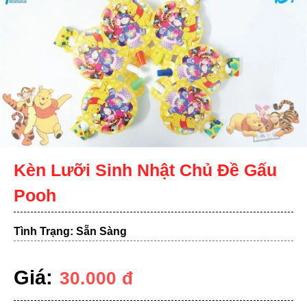
Kèn Lưỡi Sinh Nhật Chủ Đề Gấu
Pooh
Tình Trạng: Sẵn Sàng
Giá:
30.000
đ