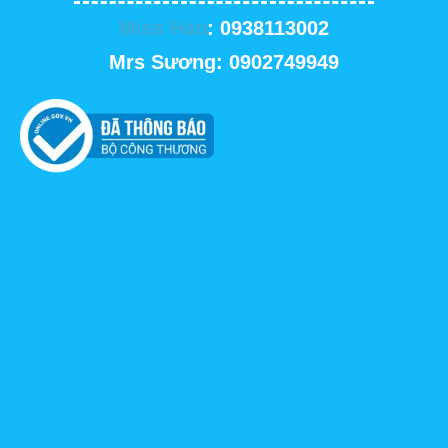
Miss Hảo
: 0938113002
Mrs Sương: 0902749949