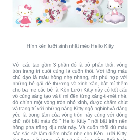
Hình kèn lưỡi sinh nhật mèo Hello Kitty
Với cấu tạo gồm 3 phần đó là bộ phận thổi, vòng
tròn trang trí cuối cùng là cuốn thổi. Với tông màu
chủ đạo là màu hồng nhẹ nhàng, rất phù hợp với
những bé gái dễ thương và xinh xắn, bật mí thêm
cho ba mẹ các bé là Kèn Lưỡi Kitty này có kết cấu
vô cùng sáng tạo và tỉ mỉ đến từng xăng-ti-mét nhé,
đó chính một vòng tròn nhỏ xinh, được chăm chút
và trang trí với những nàng Kitty ngộ nghĩnhvà đáng
yêu là trọng tâm của vòng tròn này cùng với dòng
chữ nổi bật màu đỏ ” Hello Kitty ” nổi bật trên nền
hồng pha trắng dịu mắt này. Và cuốn thổi đủ màu
sắc sặc sỡ làm điểm nhấn nhẹ cho Kèn Lưỡi Kitty,
tùy theo cái trong bộ 6 sẽ có các cuống thổi khác