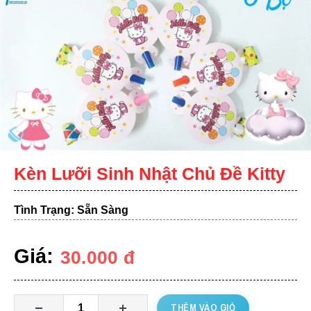
Kèn Lưỡi Sinh Nhật Chủ Đề Kitty
Tình Trạng: Sẵn Sàng
Giá:
30.000
đ
THÊM VÀO GIỎ