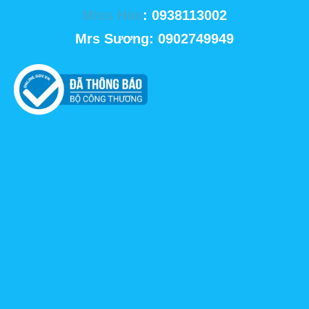
Miss Hảo
: 0938113002
Mrs Sương: 0902749949