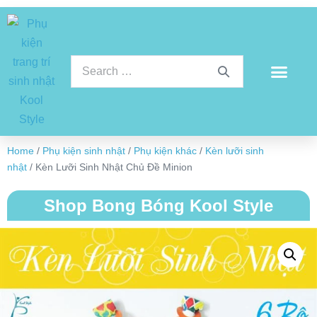
Home
/
Phụ kiện sinh nhật
/
Phụ kiện khác
/
Kèn lưỡi sinh
nhật
/ Kèn Lưỡi Sinh Nhật Chủ Đề Minion
Shop Bong Bóng Kool Style