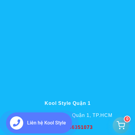
Kool Style Quận 1
75 Phó Đức Chính, Quận 1, TP.HCM
0
Liên hệ Kool Style
Hotline:
0936351073