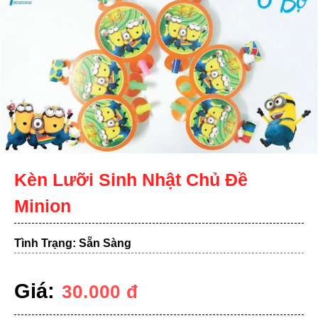
Kèn Lưỡi Sinh Nhật Chủ Đề
Minion
Tình Trạng: Sẵn Sàng
Giá:
30.000
đ