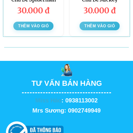
30.000
đ
30.000
đ
THÊM VÀO GIỎ
THÊM VÀO GIỎ
TƯ VẤN BÁN HÀNG
Miss Hảo
: 0938113002
Mrs Sương: 0902749949