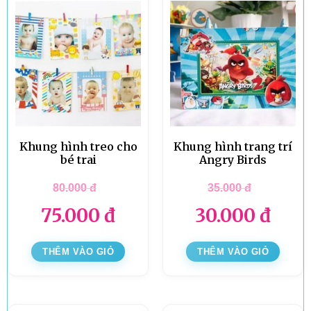
Khung hình treo cho
Khung hình trang trí
bé trai
Angry Birds
80.000
đ
35.000
đ
75.000
đ
30.000
đ
THÊM VÀO GIỎ
THÊM VÀO GIỎ