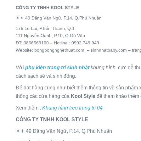
CÔNG TY TNHH KOOL STYLE
☀☀ 49 Đặng Văn Ngữ, P.14, Q.Phú Nhuận
176 Lê Lai, P.Bến Thành, Q.1
111 Nguyễn Oanh, P.10, Q.Gò Vấp
ĐT: 0866569160 – Hotline : 0902.749.949
Website: bongbongnghethuat.com – sinhnhatbaby.com – trang
Với
phụ kiện trang trí
sinh nhật
khung hình
cực dễ thư
cách sạch sẽ và sinh động.
Để đặt hàng cũng như biết thêm thông tin về sản phẩm xi
thống các cửa hàng của
Kool Style
để tham khảo thêm 
Xem thêm :
Khung hình treo trang trí 04
CÔNG TY TNHH KOOL STYLE
☀☀ 49 Đặng Văn Ngữ, P.14, Q.Phú Nhuận