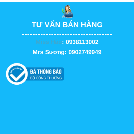
TƯ VẤN BÁN HÀNG
Miss Hảo
: 0938113002
Mrs Sương: 0902749949