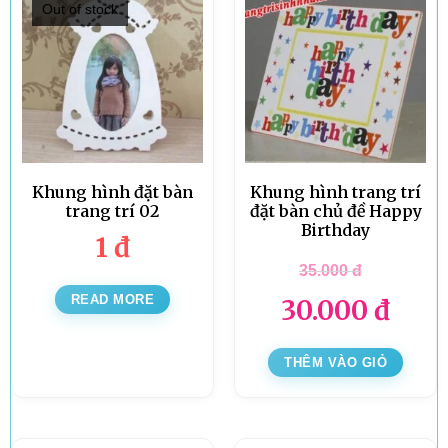
Out of stock
Khung hình đặt bàn
Khung hình trang trí
trang trí 02
đặt bàn chủ đề Happy
Birthday
1
đ
35.000
đ
READ MORE
30.000
đ
THÊM VÀO GIỎ