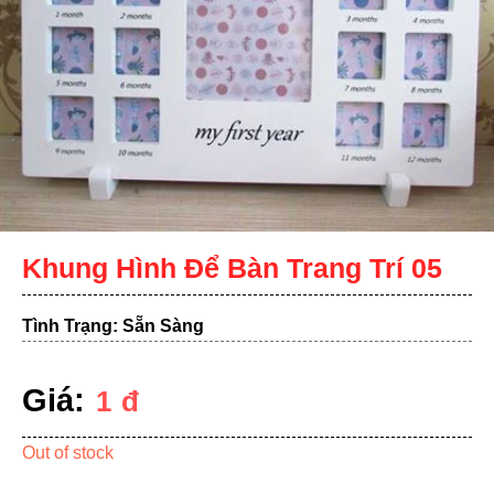
Khung Hình Để Bàn Trang Trí 05
Tình Trạng: Sẵn Sàng
Giá:
1
đ
Out of stock