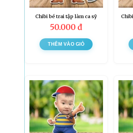
Chibi bé trai tập làm ca sỹ
Chib
50.000
đ
THÊM VÀO GIỎ