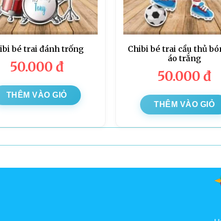
ibi bé trai đánh trống
Chibi bé trai cầu thủ b
áo trắng
50.000
đ
50.000
đ
THÊM VÀO GIỎ
THÊM VÀO GIỎ