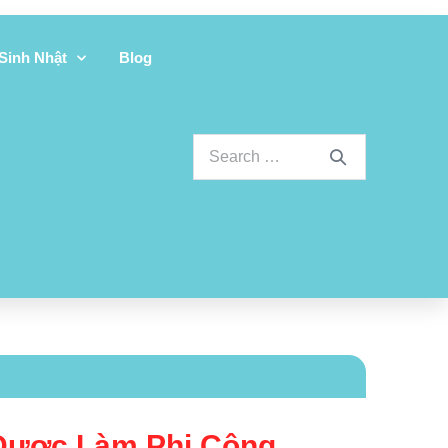
 Sinh Nhật
Blog
 Được Làm Phi Công