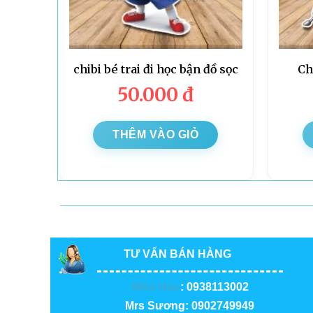
chibi bé trai đi học bận đồ sọc
Ch
50.000
đ
THÊM VÀO GIỎ
TƯ VẤN BÁN HÀNG
Miss Hảo
: 0938113002
Mrs Sương: 0902749949