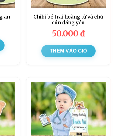
ng an
Chibi bé trai hoàng từ và chú
cún đáng yêu
50.000
đ
THÊM VÀO GIỎ