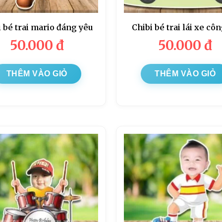
i bé trai mario đáng yêu
Chibi bé trai lái xe cô
50.000
đ
50.000
đ
THÊM VÀO GIỎ
THÊM VÀO GIỎ