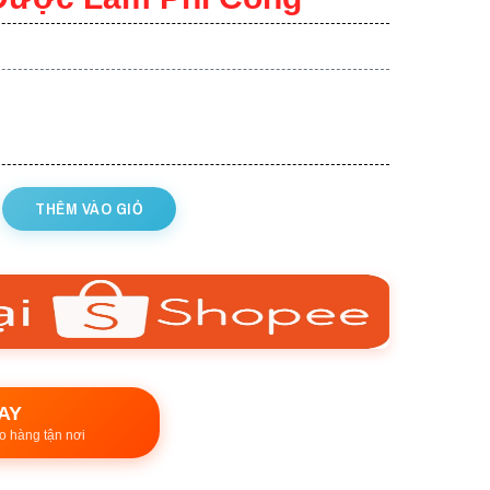
THÊM VÀO GIỎ
AY
o hàng tận nơi