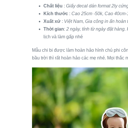
Chất liệu
:
Giấy decal dán format 2ly cứn
Kích thước
:
Cao 25cm -50k, Cao 40cm-10
Xuất xứ
:
Việt Nam, Gia công in ấn hoàn t
Thời gian
:
2 ngày, tính từ ngày đặt hàng.
lịch và làm gấp nhé
Mẫu chi bi được làm hoàn hảo hình chú phi côn
bầu trời thì rất hoàn hảo các mẹ nhé. Mọi thắc