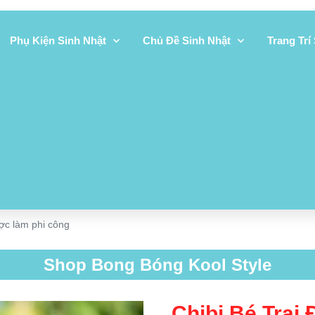
Phụ Kiện Sinh Nhật
Chủ Đề Sinh Nhật
Trang Trí
ược làm phi công
Shop Bong Bóng Kool Style
Chibi Bé Trai