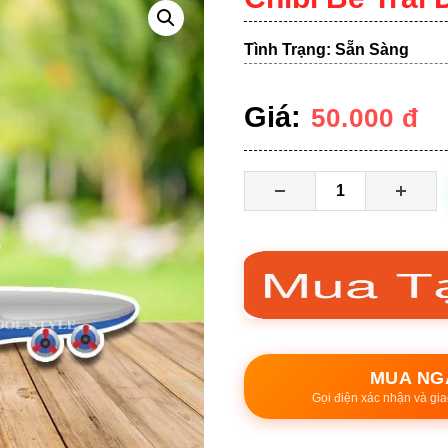
Tình Trạng: Sẵn Sàng
Giá:
50.000
đ
MUA NG
Gọi điện xác nhận và gia