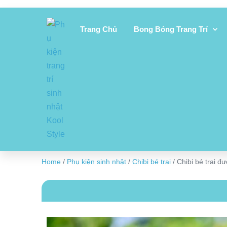
Trang Chủ
Bong Bóng Trang Trí
Home
/
Phụ kiện sinh nhật
/
Chibi bé trai
/ Chibi bé trai đ