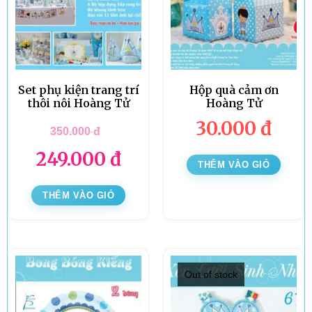
Set phụ kiện trang trí
Hộp quà cảm ơn
thôi nôi Hoàng Tử
Hoàng Tử
30.000
đ
350.000
đ
249.000
đ
THÊM VÀO GIỎ
THÊM VÀO GIỎ
Out of stock