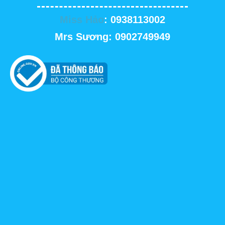
Miss Hảo
: 0938113002
Mrs Sương: 0902749949