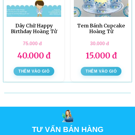
Dây Chữ Happy
Tem Bánh Cupcake
Birthday Hoàng Tử
Hoàng Tử
75.000
đ
30.000
đ
40.000
đ
15.000
đ
THÊM VÀO GIỎ
THÊM VÀO GIỎ
TƯ VẤN BÁN HÀNG