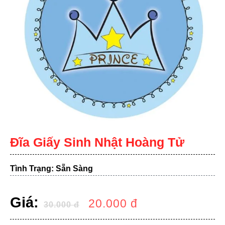
Đĩa Giấy Sinh Nhật Hoàng Tử
Tình Trạng: Sẵn Sàng
Giá:
20.000
đ
30.000
đ