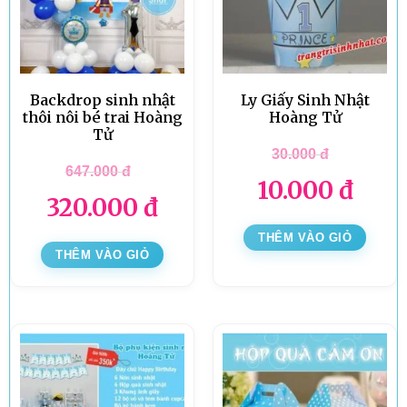
Backdrop sinh nhật
Ly Giấy Sinh Nhật
thôi nôi bé trai Hoàng
Hoàng Tử
Tử
30.000
đ
647.000
đ
10.000
đ
320.000
đ
THÊM VÀO GIỎ
THÊM VÀO GIỎ