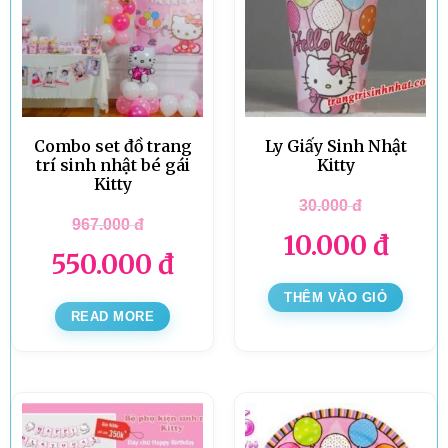
Combo set đồ trang
Ly Giấy Sinh Nhật
trí sinh nhật bé gái
Kitty
Kitty
30.000
đ
967.000
đ
10.000
đ
550.000
đ
THÊM VÀO GIỎ
READ MORE