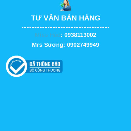
TƯ VẤN BÁN HÀNG
Miss Hảo
: 0938113002
Mrs Sương: 0902749949