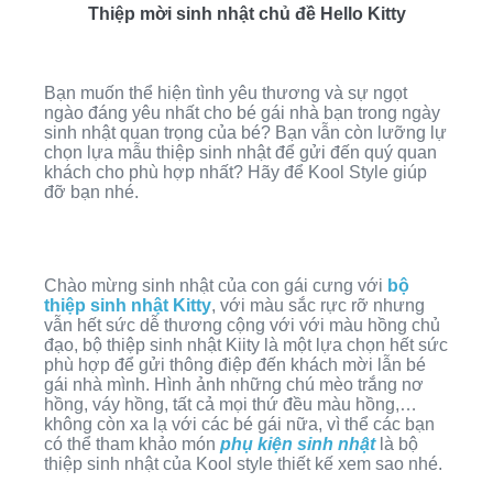
Thiệp mời sinh nhật chủ đề Hello Kitty
Bạn muốn thể hiện tình yêu thương và sự ngọt
ngào đáng yêu nhất cho bé gái nhà bạn trong ngày
sinh nhật quan trọng của bé? Bạn vẫn còn lưỡng lự
chọn lựa mẫu thiệp sinh nhật để gửi đến quý quan
khách cho phù hợp nhất? Hãy để Kool Style giúp
đỡ bạn nhé.
Chào mừng sinh nhật của con gái cưng với
bộ
thiệp sinh nhật Kitty
, với màu sắc rực rỡ nhưng
vẫn hết sức dễ thương cộng với với màu hồng chủ
đạo, bộ thiệp sinh nhật Kiity là một lựa chọn hết sức
phù hợp để gửi thông điệp đến khách mời lẫn bé
gái nhà mình. Hình ảnh những chú mèo trắng nơ
hồng, váy hồng, tất cả mọi thứ đều màu hồng,…
không còn xa lạ với các bé gái nữa, vì thể các bạn
có thể tham khảo món
phụ kiện sinh nhật
là bộ
thiệp sinh nhật của Kool style thiết kế xem sao nhé.