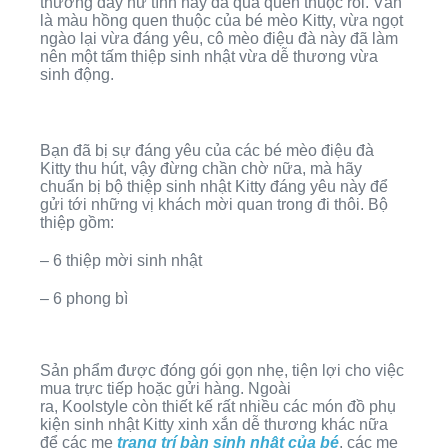
thương đầy nữ tính này đã quá quen thuộc rồi. Vẫn
là màu hồng quen thuộc của bé mèo Kitty, vừa ngọt
ngào lại vừa đáng yêu, cô mèo điệu đà này đã làm
nên một tấm thiệp sinh nhật vừa dễ thương vừa
sinh động.
Bạn đã bị sự đáng yêu của các bé mèo điệu đà
Kitty thu hút, vậy đừng chần chờ nữa, mà hãy
chuẩn bị bộ thiệp sinh nhật Kitty đáng yêu này để
gửi tới những vị khách mời quan trong đi thôi. Bộ
thiệp gồm:
– 6 thiệp mời sinh nhật
– 6 phong bì
Sản phẩm được đóng gói gọn nhẹ, tiện lợi cho việc
mua trực tiếp hoặc gửi hàng. Ngoài
ra, Koolstyle còn thiết kế rất nhiều các món đồ phụ
kiện sinh nhật Kitty xinh xắn dễ thương khác nữa
để các mẹ
trang trí bàn sinh nhật của bé
, các mẹ