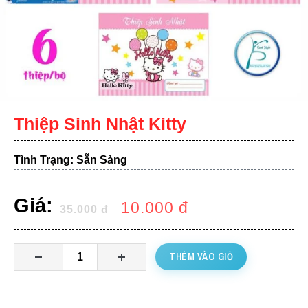
Thiệp Sinh Nhật Kitty
Tình Trạng: Sẵn Sàng
Giá:
10.000
đ
35.000
đ
THÊM VÀO GIỎ