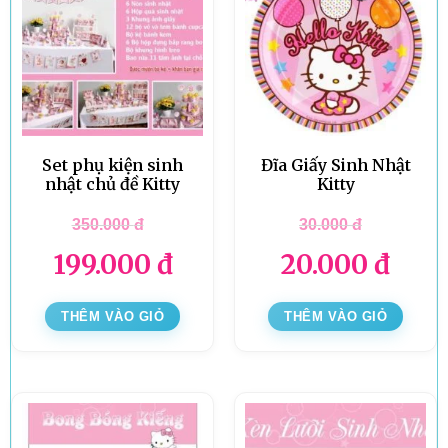
Set phụ kiện sinh
Đĩa Giấy Sinh Nhật
nhật chủ đề Kitty
Kitty
350.000
đ
30.000
đ
199.000
đ
20.000
đ
THÊM VÀO GIỎ
THÊM VÀO GIỎ