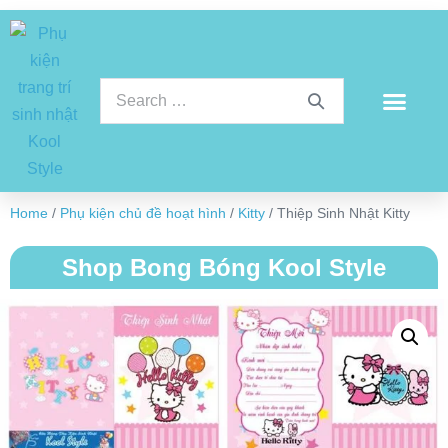
Home
/
Phụ kiện chủ đề hoạt hình
/
Kitty
/ Thiệp Sinh Nhật Kitty
Shop Bong Bóng Kool Style