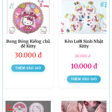
Bong Bóng Kiếng chủ
Kèn Lưỡi Sinh Nhật
đề Kitty
Kitty
30.000
đ
30.000
đ
10.000
đ
THÊM VÀO GIỎ
THÊM VÀO GIỎ