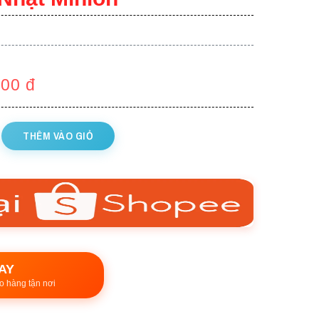
000
đ
THÊM VÀO GIỎ
AY
o hàng tận nơi