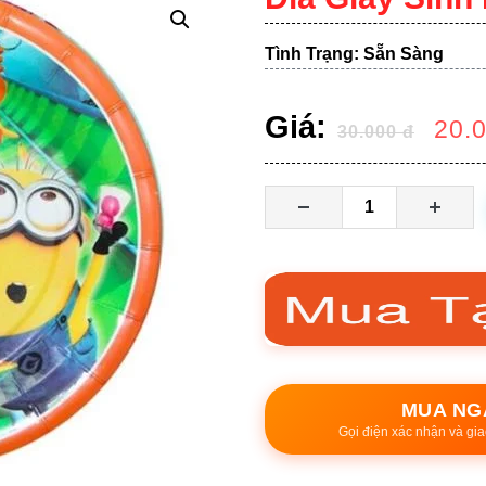
Tình Trạng: Sẵn Sàng
Giá:
20.
30.000
đ
MUA NG
Gọi điện xác nhận và gia