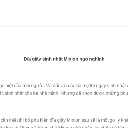
Đĩa giấy sinh nhật Minion ngộ nghĩnh
c biệt của mỗi người. Và đối với các bà mẹ thì ngày sinh nhật 
 tiệc sinh nhật cho bé nhà mình. Nhưng để chọn được những phụ
 thiết thì bộ phụ kiện đĩa giấy Minion sau sẽ là một gợi ý khá
 ăn khách Minion.Những chú Minion nhỏ nhắn vui nhộn sẽ làm ch