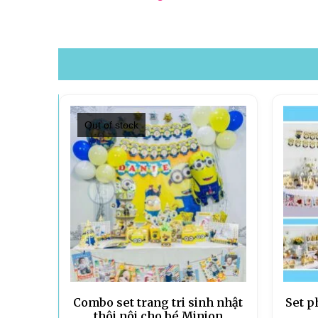
Out of stock
Combo set trang tri sinh nhật
Set p
thôi nôi cho bé Minion