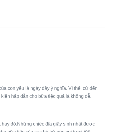
của con yêu là ngày đầy ý nghĩa. Vì thế, cứ đến
 kiện hấp dẫn cho bữa tiệc quả là không dễ.
 hay đó.
Những chiếc đĩa giấy sinh nhật được
o bữa tiệc của các bé trở nên vui tươi. Đối