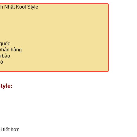
 Nhật Kool Style
 quốc
 nhận hàng
m bảo
có
tyle:
 tiết hơn