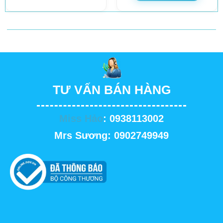
TƯ VẤN BÁN HÀNG
Miss Hảo
: 0938113002
Mrs Sương: 0902749949