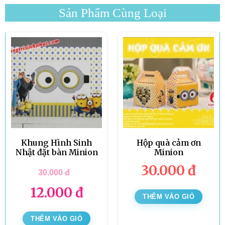
Sản Phẩm Cùng Loại
Khung Hình Sinh
Hộp quà cảm ơn
Nhật đặt bàn Minion
Minion
30.000
đ
30.000
đ
12.000
đ
THÊM VÀO GIỎ
THÊM VÀO GIỎ