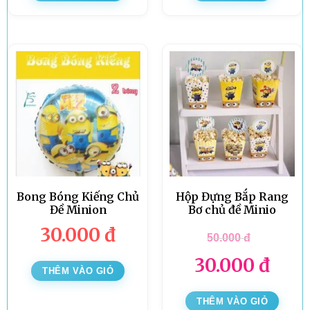
Bong Bóng Kiếng Chủ
Hộp Đựng Bắp Rang
Đề Minion
Bơ chủ đề Minio
30.000
đ
50.000
đ
30.000
đ
THÊM VÀO GIỎ
THÊM VÀO GIỎ