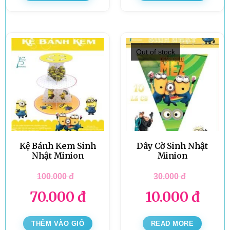
Out of stock
Kệ Bánh Kem Sinh
Dây Cờ Sinh Nhật
Nhật Minion
Minion
100.000
đ
30.000
đ
70.000
đ
10.000
đ
THÊM VÀO GIỎ
READ MORE