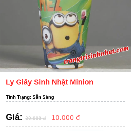
Ly Giấy Sinh Nhật Minion
Tình Trạng: Sẵn Sàng
Giá:
10.000
đ
30.000
đ