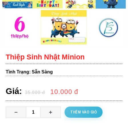
Thiệp Sinh Nhật Minion
Tình Trạng: Sẵn Sàng
Giá:
10.000
đ
35.000
đ
THÊM VÀO GIỎ