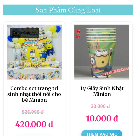
Sản Phẩm Cùng Loại
Out of stock
Combo set trang tri
Ly Giấy Sinh Nhật
sinh nhật thôi nôi cho
Minion
bé Minion
30.000
đ
836.000
đ
10.000
đ
420.000
đ
THÊM VÀO GIỎ