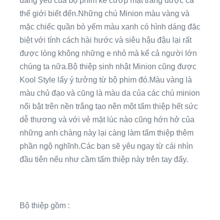
đáng yêu của bộ phim kẻ cướp mặt trăng được cả
thế giới biết đến.Những chú Minion màu vàng và
mặc chiếc quần bò yếm màu xanh có hình dáng đặc
biệt với tính cách hài hước và siêu hậu đậu lại rất
được lòng không những e nhỏ mà kể cả người lớn
chúng ta nữa.Bộ thiệp sinh nhật Minion cũng được
Kool Style lấy ý tưởng từ bộ phim đó.Màu vàng là
màu chủ đạo và cũng là màu da của các chú minion
nổi bật trên nền trắng tạo nên một tấm thiệp hết sức
dễ thương và với vẻ mặt lúc nào cũng hớn hở của
những anh chàng này lại càng làm tấm thiệp thêm
phần ngộ nghĩnh.Các bạn sẽ yêu ngay từ cái nhìn
đầu tiên nếu như cầm tấm thiệp này trên tay đấy.
Bộ thiệp gồm :