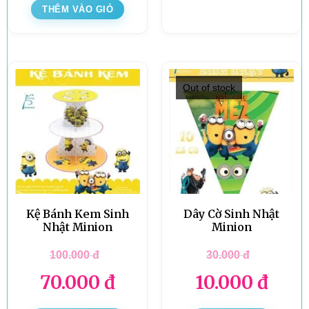
THÊM VÀO GIỎ
Out of stock
Kệ Bánh Kem Sinh
Dây Cờ Sinh Nhật
Nhật Minion
Minion
100.000
đ
30.000
đ
70.000
đ
10.000
đ