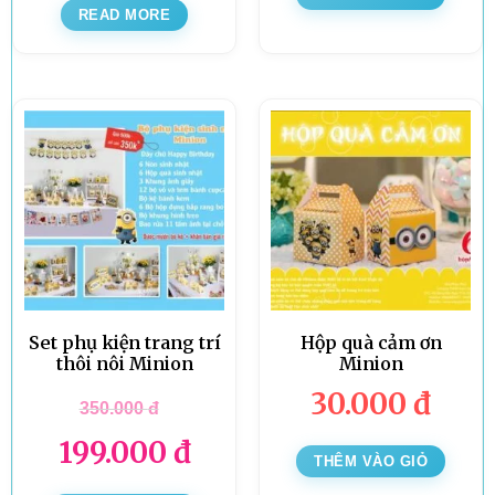
READ MORE
Set phụ kiện trang trí
Hộp quà cảm ơn
thôi nôi Minion
Minion
30.000
đ
350.000
đ
199.000
đ
THÊM VÀO GIỎ