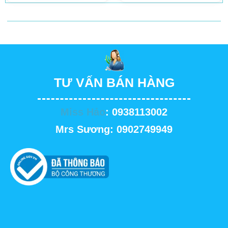
TƯ VẤN BÁN HÀNG
Miss Hảo
: 0938113002
Mrs Sương: 0902749949