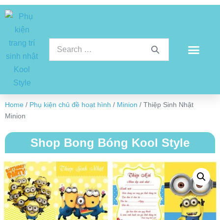
Home
/
Phụ kiện chủ đề hoạt hình
/
Minion
/ Thiệp Sinh Nhật
Minion
Shop Bong Bóng Kool Style