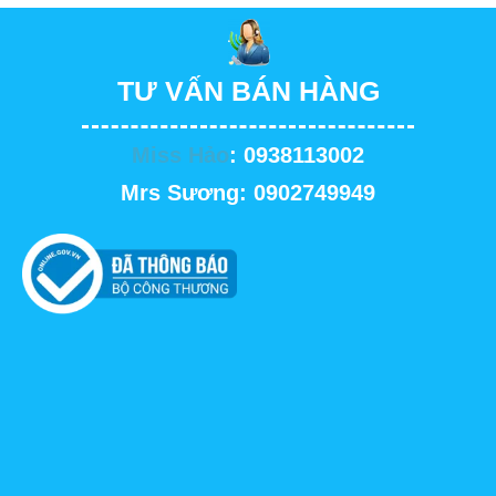
TƯ VẤN BÁN HÀNG
Miss Hảo
: 0938113002
Mrs Sương: 0902749949