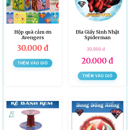
Hộp quà cảm ơn
Đĩa Giấy Sinh Nhật
Avengers
Spiderman
30.000
đ
30.000
đ
20.000
đ
THÊM VÀO GIỎ
THÊM VÀO GIỎ