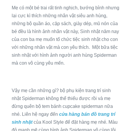
Mẹ có một bé trai rất tinh nghịch, bướng bỉnh nhưng
lại cực kì thích những nhân vật siêu anh hùng,
những bộ quần áo, cặp sách, giày dép, mũ nón của
bé đều là hình ảnh nhân vật này, Sinh nhật năm nay
của con ba mẹ muốn tổ chức tiệc sinh nhật cho con
với những nhân vật mà con yêu thích. Một bữa tiệc
sinh nhật với hình ảnh người anh hùng Spiderman
mà con vô cùng yêu mến.
Vậy mẹ cần những gì? bộ phụ kiện trang trí sinh
nhật Spiderman không thể thiếu được rồi và mẹ
đừng quên bộ tem bánh cupcake spiderman nữa
nhé. Liên hệ ngay đến
cửa hàng bán đồ trang trí
sinh nhật
của Kool Style để đặt hàng mẹ nhé. Màu
đỏ mạnh mẽ cùng hình ảnh Spiderman vô cùng lôi