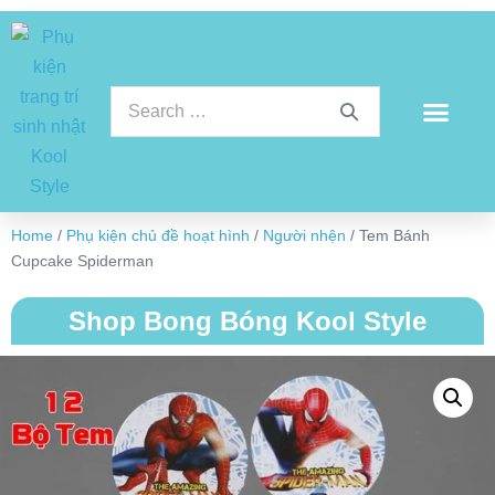
Home
/
Phụ kiện chủ đề hoạt hình
/
Người nhện
/ Tem Bánh
Cupcake Spiderman
Shop Bong Bóng Kool Style