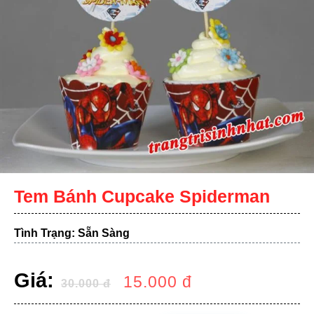
Tem Bánh Cupcake Spiderman
Tình Trạng: Sẵn Sàng
Giá:
15.000
đ
30.000
đ