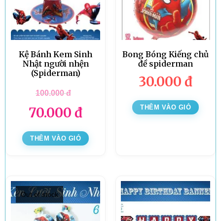
Kệ Bánh Kem Sinh
Bong Bóng Kiếng chủ
Nhật người nhện
đề spiderman
(Spiderman)
30.000
đ
100.000
đ
THÊM VÀO GIỎ
70.000
đ
THÊM VÀO GIỎ
Out of stock