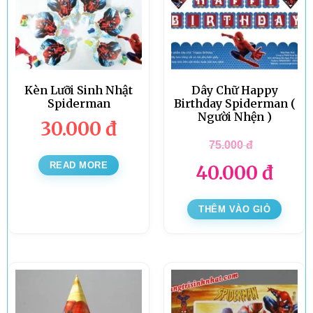
Kèn Lưỡi Sinh Nhật
Dây Chữ Happy
Spiderman
Birthday Spiderman (
Người Nhện )
30.000
đ
75.000
đ
READ MORE
40.000
đ
THÊM VÀO GIỎ