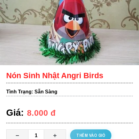
Nón Sinh Nhật Angri Birds
Tình Trạng: Sẵn Sàng
Giá:
8.000
đ
THÊM VÀO GIỎ