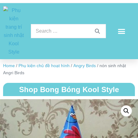
Home
/
Phụ kiện chủ đề hoạt hình
/
Angry Birds
/ nón sinh nhật
Angri Birds
Shop Bong Bóng Kool Style