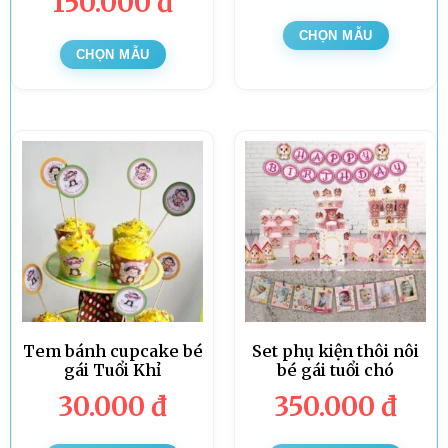
150.000
đ
CHỌN MẪU
CHỌN MẪU
Tem bánh cupcake bé
Set phụ kiện thôi nôi
gái Tuổi Khỉ
bé gái tuổi chó
30.000
đ
350.000
đ