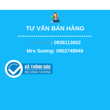
TƯ VẤN BÁN HÀNG
Miss Hảo
: 0938113002
Mrs Sương: 0902749949