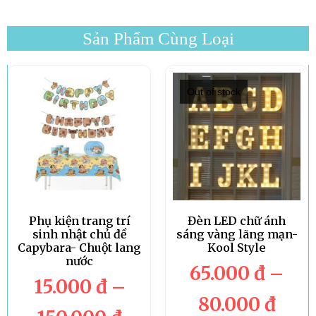
Sản Phẩm Cùng Loại
Out of stock
Phụ kiện trang trí
Đèn LED chữ ánh
sinh nhật chủ đề
sáng vàng lãng mạn-
Capybara- Chuột lang
Kool Style
nước
65.000
đ
–
15.000
đ
–
80.000
đ