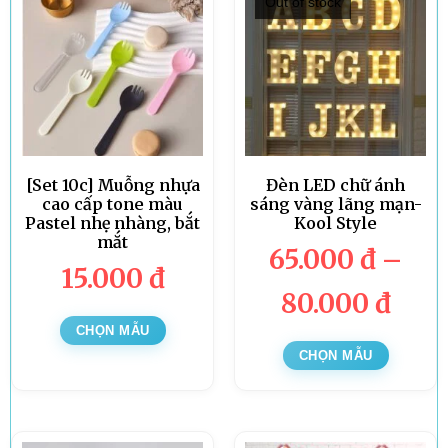
Out of stock
[Set 10c] Muỗng nhựa
Đèn LED chữ ánh
cao cấp tone màu
sáng vàng lãng mạn-
Pastel nhẹ nhàng, bắt
Kool Style
mắt
65.000
đ
–
15.000
đ
80.000
đ
CHỌN MẪU
CHỌN MẪU