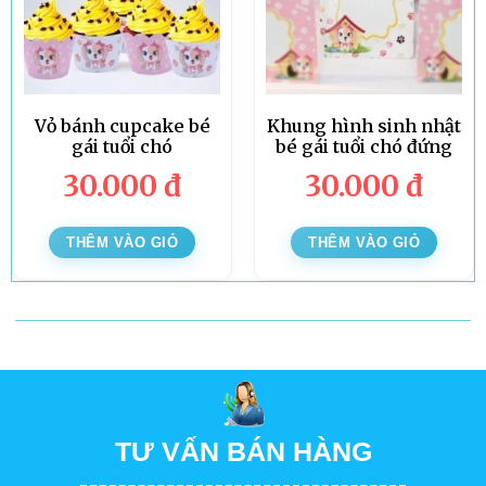
Vỏ bánh cupcake bé
Khung hình sinh nhật
gái tuổi chó
bé gái tuổi chó đứng
30.000
đ
30.000
đ
THÊM VÀO GIỎ
THÊM VÀO GIỎ
TƯ VẤN BÁN HÀNG