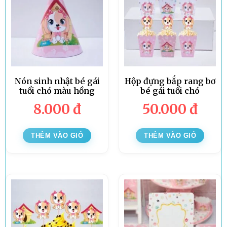
Nón sinh nhật bé gái
Hộp đựng bắp rang bơ
tuổi chó màu hồng
bé gái tuổi chó
8.000
đ
50.000
đ
THÊM VÀO GIỎ
THÊM VÀO GIỎ