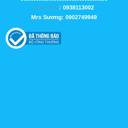
Miss Hảo
: 0938113002
Mrs Sương: 0902749949