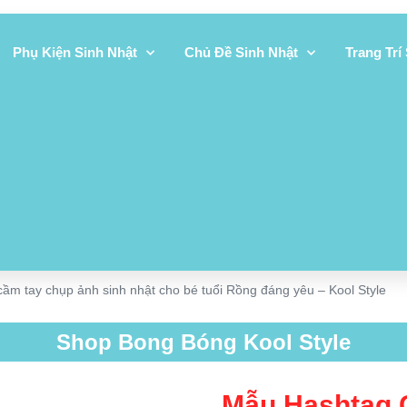
Phụ Kiện Sinh Nhật
Chủ Đề Sinh Nhật
Trang Trí
ầm tay chụp ảnh sinh nhật cho bé tuổi Rồng đáng yêu – Kool Style
Shop Bong Bóng Kool Style
Mẫu Hashtag 