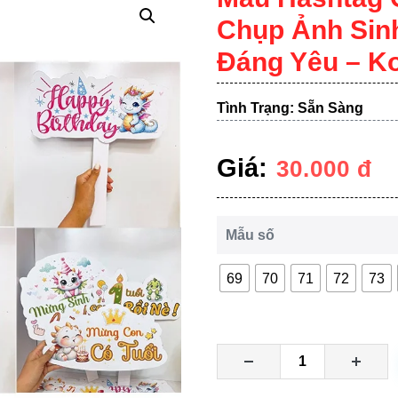
Chụp Ảnh Sin
Đáng Yêu – Ko
Tình Trạng: Sẵn Sàng
Giá:
30.000
đ
Mẫu số
69
70
71
72
73