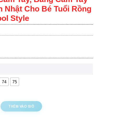
h Nhật Cho Bé Tuổi Rồng
ol Style
74
75
THÊM VÀO GIỎ