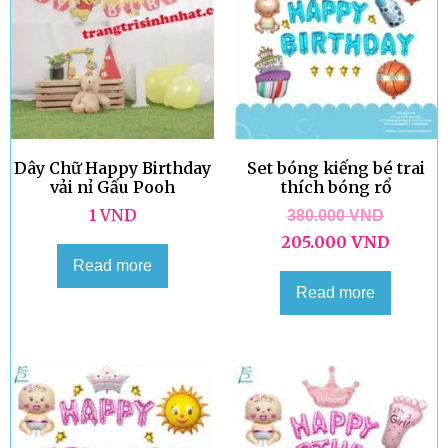
Dây Chữ Happy Birthday
Set bóng kiếng bé trai
vải nỉ Gấu Pooh
thích bóng rổ
1
VND
380.000
VND
205.000
VND
Read more
Read more