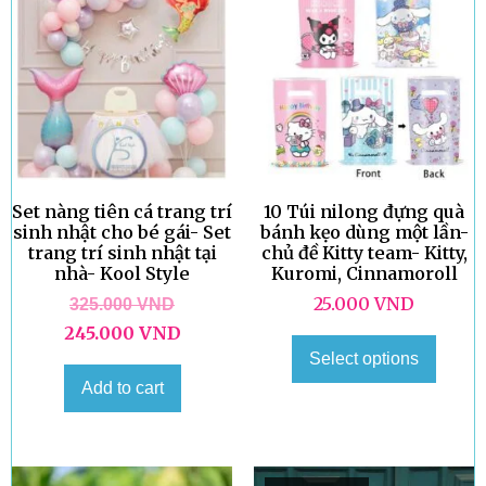
Set nàng tiên cá trang trí
10 Túi nilong đựng quà
sinh nhật cho bé gái- Set
bánh kẹo dùng một lần-
trang trí sinh nhật tại
chủ đề Kitty team- Kitty,
nhà- Kool Style
Kuromi, Cinnamoroll
25.000
VND
325.000
VND
245.000
VND
Select options
Add to cart