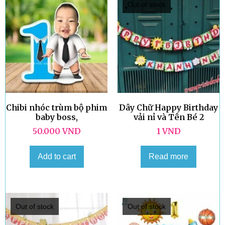
Out of stock
Chibi nhóc trùm bộ phim
Dây Chữ Happy Birthday
baby boss,
vải nỉ và Tên Bé 2
50.000
VND
1
VND
Add to cart
Read more
Out of stock
Out of stock