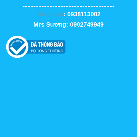
Miss Hảo
: 0938113002
Mrs Sương: 0902749949