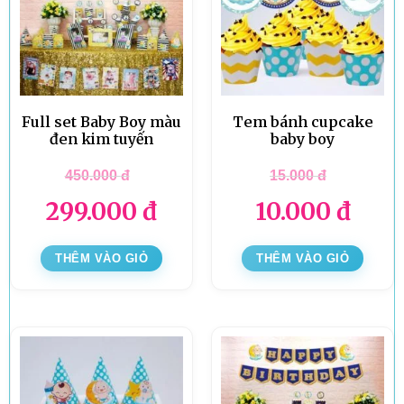
Full set Baby Boy màu
Tem bánh cupcake
đen kim tuyến
baby boy
450.000
đ
15.000
đ
299.000
đ
10.000
đ
THÊM VÀO GIỎ
THÊM VÀO GIỎ