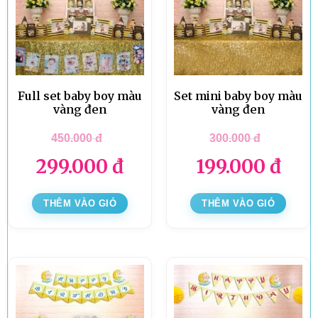
Full set baby boy màu
Set mini baby boy màu
vàng đen
vàng đen
450.000
đ
300.000
đ
299.000
đ
199.000
đ
THÊM VÀO GIỎ
THÊM VÀO GIỎ