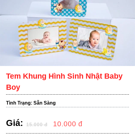
Tem Khung Hình Sinh Nhật Baby
Boy
Tình Trạng: Sẵn Sàng
Giá:
10.000
đ
15.000
đ