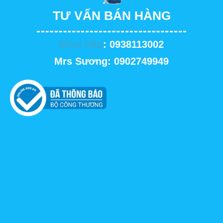
TƯ VẤN BÁN HÀNG
Miss Hảo
: 0938113002
Mrs Sương: 0902749949