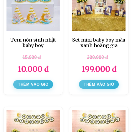
Tem nón sinh nhật
Set mini baby boy màu
baby boy
xanh hoàng gia
15.000
đ
300.000
đ
10.000
đ
199.000
đ
THÊM VÀO GIỎ
THÊM VÀO GIỎ