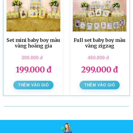
Set mini baby boy màu
Full set baby boy màu
vàng hoàng gia
vàng zigzag
300.000
đ
450.000
đ
199.000
đ
299.000
đ
THÊM VÀO GIỎ
THÊM VÀO GIỎ