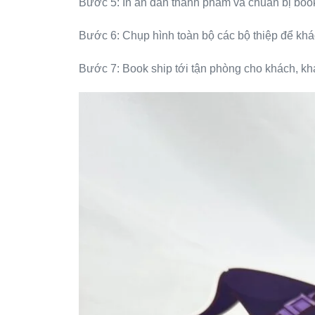
Bước 5: In ấn dán thành phẩm và chuẩn bị boo
Bước 6: Chụp hình toàn bộ các bộ thiệp để khá
Bước 7: Book ship tới tận phòng cho khách, kh