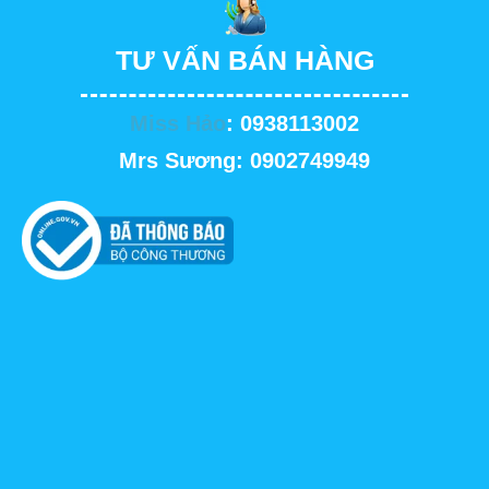
TƯ VẤN BÁN HÀNG
Miss Hảo
: 0938113002
Mrs Sương: 0902749949