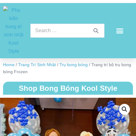
Home
/
Trang Trí Sinh Nhật
/
Trụ bong bóng
/ Trang trí bộ trụ bong
bóng Frozen
Shop Bong Bóng Kool Style