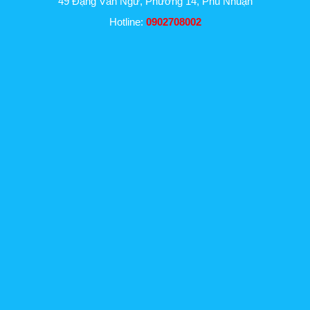
49 Đặng Văn Ngữ, Phường 14, Phú Nhuận
Hotline:
0902708002